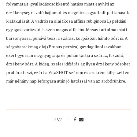
folyamatait, gyulladáscsökkentő hatása miatt enyhíti az
érzékenységre való hajlamot és megelőzi a gyulladt pattanások
kialakulását. A vadrózsa olaj (Rosa affinis rubiginosa L) például
egy igazi varázsló, hiszen magas alfa-linolénsav tartalma miatt
bársonyossá, puhává teszi a száraz, korpázóan hámló bőrt is. A
sárgabarackmag olaj (Prunus persica) gazdag linolsavakban,
ezért gyorsan megnyugtatja és puhán tartja a száraz, feszülő,
érzékeny bőrt. A hideg, szeles időjárás az ilyen érzékeny bőröket
próbára teszi, ezért a VitaSHOT szérum és arckrém kifejezetten
már néhány nap leforgása után jó hatással van az arcbőrünkre.
0