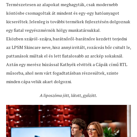
Természetesen az alapokat meghagyták, csak modernebb
köntösbe csomagoltak át mindent és egy-egy hatóanyagot
kicseréltek. Jelenleg is további termékek fejlesztésén dolgoznak
egy fiatal vegyészmérnök hölgy munkatársukkal.
Eközben szájról-szájra, barátnőről-barátnőre kezdett terjedni
az LPSM Skincare neve, hisz annyi irritált, rozáceás bőr csitult le,
pattanások múltak el és lett fiatalosabb az arckép sokaknál.
Aztán egy merész húzással Kathyék elvitték a Cápák című RTL
műsorba, ahol nem várt fogadtatásban részesültek, szinte
minden cápa velük akart dolgozni.
A liposzóma jött, látott, győzött.