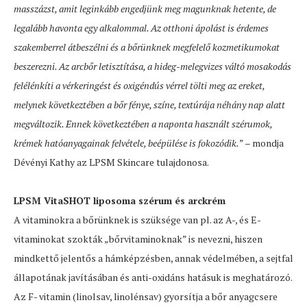
masszázst, amit leginkább engedjünk meg magunknak hetente, de
legalább havonta egy alkalommal. Az otthoni ápolást is érdemes
szakemberrel átbeszélni és a bőrünknek megfelelő kozmetikumokat
beszerezni. Az arcbőr letisztítása, a hideg-melegvizes váltó mosakodás
felélénkíti a vérkeringést és oxigéndús vérrel tölti meg az ereket,
melynek következtében a bőr fénye, színe, textúrája néhány nap alatt
megváltozik. Ennek következtében a naponta használt szérumok,
krémek hatóanyagainak felvétele, beépülése is fokozódik.
” – mondja
Dévényi Kathy az LPSM Skincare tulajdonosa.
LPSM VitaSHOT liposoma szérum és arckrém
A vitaminokra a bőrünknek is szüksége van pl. az A-, és E-
vitaminokat szokták „bőrvitaminoknak” is nevezni, hiszen
mindkettő jelentős a hámképzésben, annak védelmében, a sejtfal
állapotának javításában és anti-oxidáns hatásuk is meghatározó.
Az F- vitamin (linolsav, linolénsav) gyorsítja a bőr anyagcsere