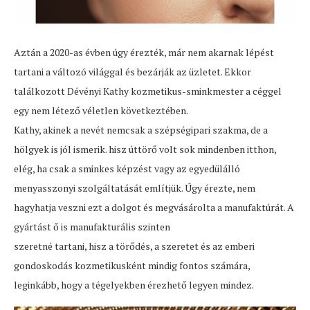
Aztán a 2020-as évben úgy érezték, már nem akarnak lépést
tartani a változó világgal és bezárják az üzletet. Ekkor
találkozott Dévényi Kathy kozmetikus-sminkmester a céggel
egy nem létező véletlen következtében.
Kathy, akinek a nevét nemcsak a szépségipari szakma, de a
hölgyek is jól ismerik. hisz úttörő volt sok mindenben itthon,
elég, ha csak a sminkes képzést vagy az egyedülálló
menyasszonyi szolgáltatását említjük. Úgy érezte, nem
hagyhatja veszni ezt a dolgot és megvásárolta a manufaktúrát. A
gyártást ő is manufakturális szinten
szeretné tartani, hisz a törődés, a szeretet és az emberi
gondoskodás kozmetikusként mindig fontos számára,
leginkább, hogy a tégelyekben érezhető legyen mindez.