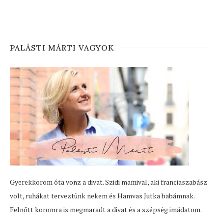
PALÁSTI MÁRTI VAGYOK
Gyerekkorom óta vonz a divat. Szidi mamival, aki franciaszabász
volt, ruhákat terveztünk nekem és Hamvas Jutka babámnak.
Felnőtt koromra is megmaradt a divat és a szépség imádatom.