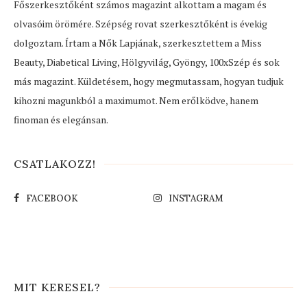
Főszerkesztőként számos magazint alkottam a magam és
olvasóim örömére. Szépség rovat szerkesztőként is évekig
dolgoztam. Írtam a Nők Lapjának, szerkesztettem a Miss
Beauty, Diabetical Living, Hölgyvilág, Gyöngy, 100xSzép és sok
más magazint. Küldetésem, hogy megmutassam, hogyan tudjuk
kihozni magunkból a maximumot. Nem erőlködve, hanem
finoman és elegánsan.
CSATLAKOZZ!
FACEBOOK
INSTAGRAM
MIT KERESEL?