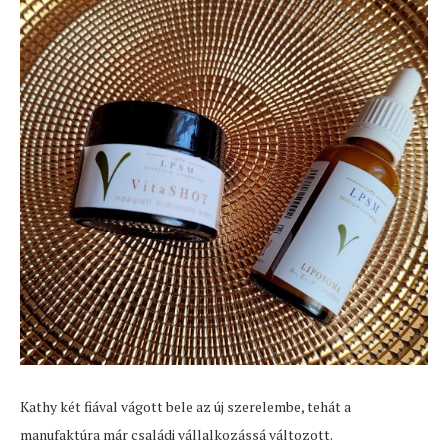
Kathy két fiával vágott bele az új szerelembe, tehát a
manufaktúra már családi vállalkozássá változott.