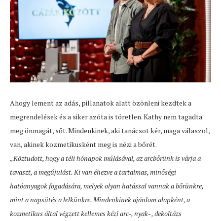
Ahogy lement az adás, pillanatok alatt özönleni kezdtek a
megrendelések és a siker azóta is töretlen. Kathy nem tagadta
meg önmagát, sőt. Mindenkinek, aki tanácsot kér, maga válaszol,
van, akinek kozmetikusként meg is nézi a bőrét.
„Köztudott, hogy a téli hónapok múlásával, az arcbőrünk is várja a
tavaszt, a megújulást. Ki van éhezve a tartalmas, minőségi
hatóanyagok fogadására, melyek olyan hatással vannak a bőrünkre,
mint a napsütés a lelkünkre. Mindenkinek ajánlom alapként, a
kozmetikus által végzett kellemes kézi arc-, nyak- , dekoltázs