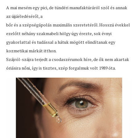
A mai mesém egy pici, de tündéri manufaktúráról szól és annak
az újjáéledéséről, a
bőr és a szépségápolás maximális szeretetéről. Hosszú évekkel
ezelőtt néhány szakmabeli hölgy úgy érezte, sok évnyi
gyakorlattal és tudással a hátuk mögött elindítanak egy
kozmetikai márkát itthon.
Szájról-szájra terjedt a csodaszérumok híre, de ők nem akartak
óriásira nőni, így is tisztes, szép forgalmuk volt 1989 óta.