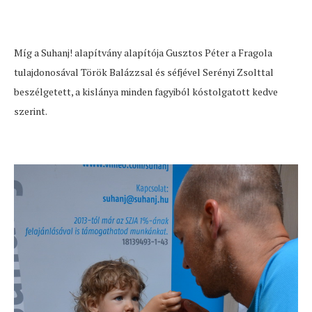
Míg a Suhanj! alapítvány alapítója Gusztos Péter a Fragola
tulajdonosával Török Balázzsal és séfjével Serényi Zsolttal
beszélgetett, a kislánya minden fagyiból kóstolgatott kedve
szerint.