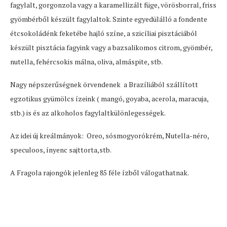
fagylalt, gorgonzola vagy a karamellizált füge, vörösborral, friss
gyömbérből készült fagylaltok. Szinte egyedülálló a fondente
étcsokoládénk feketébe hajló színe, a szicíliai pisztáciából
készült pisztácia fagyink vagy a bazsalikomos citrom, gyömbér,
nutella, fehércsokis málna, oliva, almáspite, stb.
Nagy népszerűségnek örvendenek a Brazíliából szállított
egzotikus gyümölcs ízeink ( mangó, goyaba, acerola, maracuja,
stb.) is és az alkoholos fagylaltkülönlegességek.
Az idei új kreálmányok: Oreo, sósmogyorókrém, Nutella-néro,
speculoos, ínyenc sajttorta,stb.
A Fragola rajongók jelenleg 85 féle ízből válogathatnak.