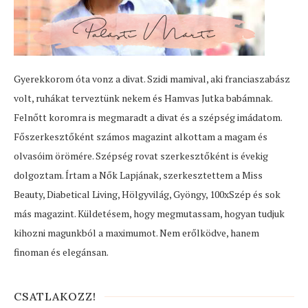
Gyerekkorom óta vonz a divat. Szidi mamival, aki franciaszabász
volt, ruhákat terveztünk nekem és Hamvas Jutka babámnak.
Felnőtt koromra is megmaradt a divat és a szépség imádatom.
Főszerkesztőként számos magazint alkottam a magam és
olvasóim örömére. Szépség rovat szerkesztőként is évekig
dolgoztam. Írtam a Nők Lapjának, szerkesztettem a Miss
Beauty, Diabetical Living, Hölgyvilág, Gyöngy, 100xSzép és sok
más magazint. Küldetésem, hogy megmutassam, hogyan tudjuk
kihozni magunkból a maximumot. Nem erőlködve, hanem
finoman és elegánsan.
CSATLAKOZZ!