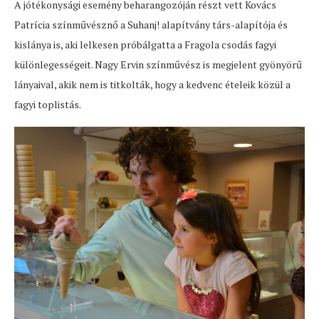
A jótékonysági esemény beharangozóján részt vett Kovács
Patrícia színművésznő a Suhanj! alapítvány társ-alapítója és
kislánya is, aki lelkesen próbálgatta a Fragola csodás fagyi
különlegességeit. Nagy Ervin színművész is megjelent gyönyörű
lányaival, akik nem is titkolták, hogy a kedvenc ételeik közül a
fagyi toplistás.