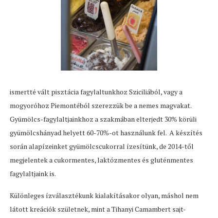
ismertté vált pisztácia fagylaltunkhoz Sziciliából, vagy a
mogyoróhoz Piemontéból szerezzük be a nemes magvakat.
Gyümölcs-fagylaltjainkhoz a szakmában elterjedt 30% körüli
gyümölcshányad helyett 60-70%-ot használunk fel. A készítés
során alapízeinket gyümölcscukorral ízesítünk, de 2014-től
megjelentek a cukormentes, laktózmentes és gluténmentes
fagylaltjaink is.
Különleges ízválasztékunk kialakításakor olyan, máshol nem
látott kreációk születnek, mint a Tihanyi Camambert sajt-