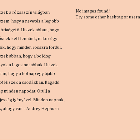
No images found!
szek a rózsaszín világban.
Try some other hashtag or user
szem, hogy a nevetés a legjobb
lóriaégető. Hiszek abban, hogy
ősnek kell lennünk, mikor úgy
nik, hogy minden rosszra fordul.
szek abban, hogy a boldog
nyok a legcsinosabbak. Hiszek
ban, hogy a holnap egy újabb
p! Hiszek a csodákban. Ragadd
g minden napodat. Örülj a
ljesség igényével. Minden napnak,
y, ahogy van. - Audrey Hepburn