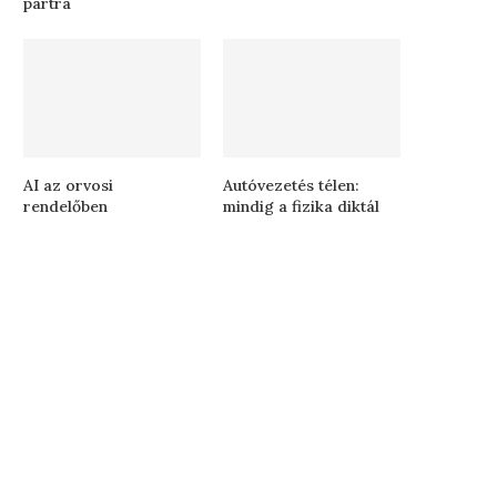
partra
AI az orvosi
Autóvezetés télen:
rendelőben
mindig a fizika diktál