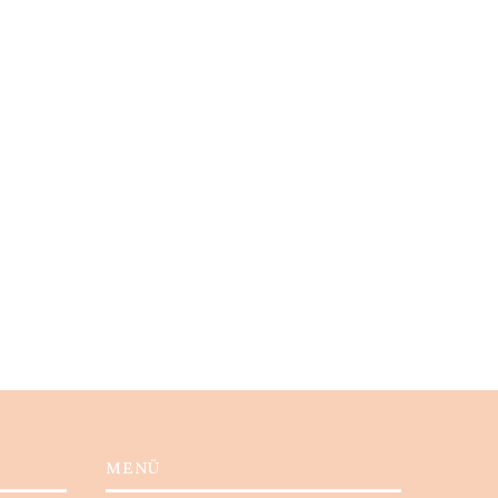
A tökéletes rizottó Andi szerint
Bodrog partján a Dereszl
MENÜ