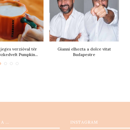
jeges verzióval tér
Gianni elhozta a dolce vitat
özkedvelt Pumpkin...
Budapestre
 A …
INSTAGRAM