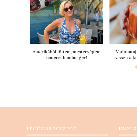
síelés mellé
Amerikából jöttem, mesterségem
Vadonatúj 
címere: hamburger!
vissza a k
LEGÚJABB POSZTOK
HISZEK