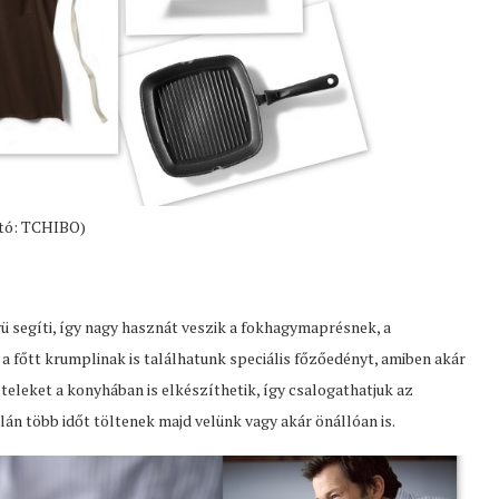
otó: TCHIBO)
yü segíti, így nagy hasznát veszik a fokhagymaprésnek, a
a főtt krumplinak is találhatunk speciális főzőedényt, amiben akár
 ételeket a konyhában is elkészíthetik, így csalogathatjuk az
lán több időt töltenek majd velünk vagy akár önállóan is.