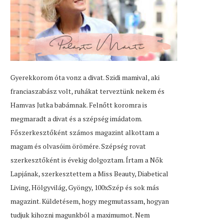
Gyerekkorom óta vonz a divat. Szidi mamival, aki
franciaszabász volt, ruhákat terveztünk nekem és
Hamvas Jutka babámnak. Felnőtt koromra is
megmaradt a divat és a szépség imádatom.
Főszerkesztőként számos magazint alkottam a
magam és olvasóim örömére. Szépség rovat
szerkesztőként is évekig dolgoztam. Írtam a Nők
Lapjának, szerkesztettem a Miss Beauty, Diabetical
Living, Hölgyvilág, Gyöngy, 100xSzép és sok más
magazint. Küldetésem, hogy megmutassam, hogyan
tudjuk kihozni magunkból a maximumot. Nem