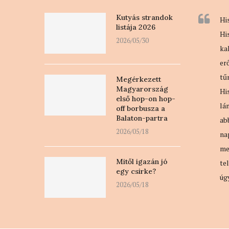
Kutyás strandok
Hi
listája 2026
Hi
2026/05/30
ka
er
tű
Megérkezett
Magyarország
Hi
első hop-on hop-
lá
off borbusza a
Balaton-partra
ab
2026/05/18
na
me
Mitől igazán jó
te
egy csirke?
úg
2026/05/18