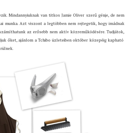
plezik. Mindannyiuknak van titkos Jamie Oliver szerű génje, de nem
hai munka. Azt viszont a legtöbben nem rejtegetik, hogy imádnak
l számíthatunk az erősebb nem aktív közreműködésére. Tudjátok,
ljuk őket, ajánlom a Tchibo üzleteiben október közepéig kapható
örülnek.