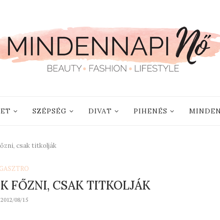
LET
SZÉPSÉG
DIVAT
PIHENÉS
MINDEN
őzni, csak titkolják
GASZTRO
K FŐZNI, CSAK TITKOLJÁK
2012/08/15