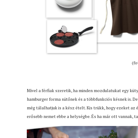
(f
Mivel a férfiak szeretik, ha minden mozdulatukat egy küt
hamburger forma sütőnek és a többfunkciós késnek is. De 
még tálalhatjuk is a kész ételt. Kis trükk, hogy ezeket az
erősebb nemet ebbe a helységbe. És ha már ott vannak, ta