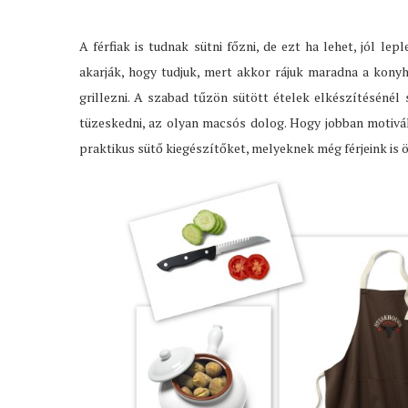
A férfiak is tudnak sütni főzni, de ezt ha lehet, jól le
akarják, hogy tudjuk, mert akkor rájuk maradna a kony
grillezni. A szabad tűzön sütött ételek elkészítéséné
tüzeskedni, az olyan macsós dolog. Hogy jobban motivá
praktikus sütő kiegészítőket, melyeknek még férjeink is 