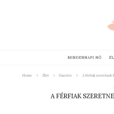
MINDENNAPI NŐ
É
Home
Élet
Gasztro
A férfiak szeretnek f
A FÉRFIAK SZERETNE