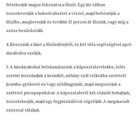
feltekerjük magas fokozatra a főzőt. Egy kis tálban
összekeverjük a kukoricalisztet a vízzel, majd beleöntjük a
főzőbe, megkeverjük és további 15 percen át főzzük, vagy míg a
szósz besűrűsödik.
4. Kivesszük a húst a főzőedényből, és két villa segítségével apró
darabokra szeljük.
5. A húsdarabokat belekanalazzuk a káposztalevelekbe, ízlés
szerint hozzáadjuk a kesudiót, néhány szál csíkokba szeletelt
jicamba-gyökeret és/vagy zöldhagymát, majd megszórjuk a
széttört pirospaprikával. A káposztalevél két oldalát behajtjuk,
összetekerjük, majd egy fogpiszkálóval rögzítjük. A megmaradt
szósszal tálaljuk.