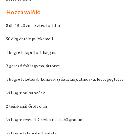
Hozzávalók:
8 db 18-20 cm lisztes tortilla
50 dkg darált pulykamell
1 bögre felaprított hagyma
2 gerezd fokhagyma, áttörve
1 bögre feketebab konzerv (sózatlan), átmosva, lecsepegtetve
1⁄2 bögre salsa szósz
2 teáskanál őrölt chili
1⁄2 bögre reszelt Cheddar sajt (60 gramm)
1⁄2 bögre felaprított saláta