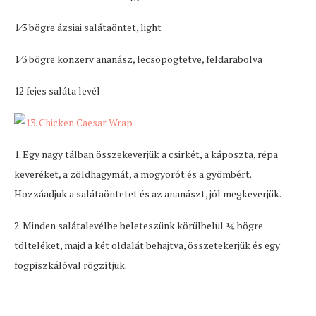
1⁄3 bögre ázsiai salátaöntet, light
1⁄3 bögre konzerv ananász, lecsöpögtetve, feldarabolva
12 fejes saláta levél
1. Egy nagy tálban összekeverjük a csirkét, a káposzta, répa
keveréket, a zöldhagymát, a mogyorót és a gyömbért.
Hozzáadjuk a salátaöntetet és az ananászt, jól megkeverjük.
2. Minden salátalevélbe beleteszünk körülbelül ¼ bögre
tölteléket, majd a két oldalát behajtva, összetekerjük és egy
fogpiszkálóval rögzítjük.