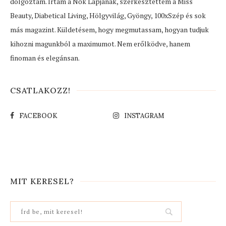
dolgoztam. Írtam a Nők Lapjának, szerkesztettem a Miss
Beauty, Diabetical Living, Hölgyvilág, Gyöngy, 100xSzép és sok
más magazint. Küldetésem, hogy megmutassam, hogyan tudjuk
kihozni magunkból a maximumot. Nem erőlködve, hanem
finoman és elegánsan.
CSATLAKOZZ!
FACEBOOK
INSTAGRAM
MIT KERESEL?