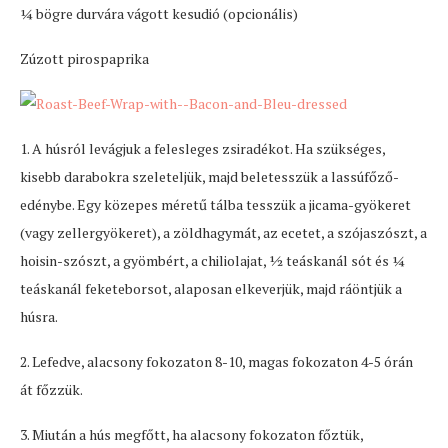
1⁄4 bögre durvára vágott kesudió (opcionális)
Zúzott pirospaprika
1. A húsról levágjuk a felesleges zsiradékot. Ha szükséges,
kisebb darabokra szeleteljük, majd beletesszük a lassúfőző-
edénybe. Egy közepes méretű tálba tesszük a jicama-gyökeret
(vagy zellergyökeret), a zöldhagymát, az ecetet, a szójaszószt, a
hoisin-szószt, a gyömbért, a chiliolajat, ½ teáskanál sót és ¼
teáskanál feketeborsot, alaposan elkeverjük, majd ráöntjük a
húsra.
2. Lefedve, alacsony fokozaton 8-10, magas fokozaton 4-5 órán
át főzzük.
3. Miután a hús megfőtt, ha alacsony fokozaton főztük,