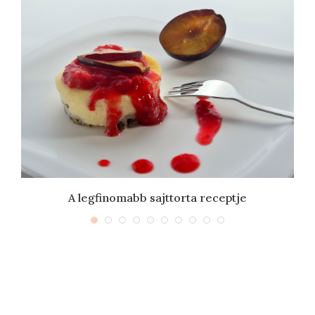
s
A legfinomabb sajttorta receptje