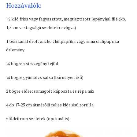
Hozzávalók:
½ kiló friss vagy fagyasztott, megtisztított lepényhal filé (kb.
1,5 cm vastagságú szeletekre vágva)
1 teáskanál őrölt ancho chilipaprika vagy sima chilipaprika
őrlemény
1⁄4 bögre zsírszegény tejföl
1⁄4 bögre gyümölcs salsa (bármilyen ízű)
2 bögre előrecsomagolt káposzta és répa mix
4 db 17-25 cm átmérőjű teljes kiőrlésű tortilla
zöldcitrom szeletek (opcionális)