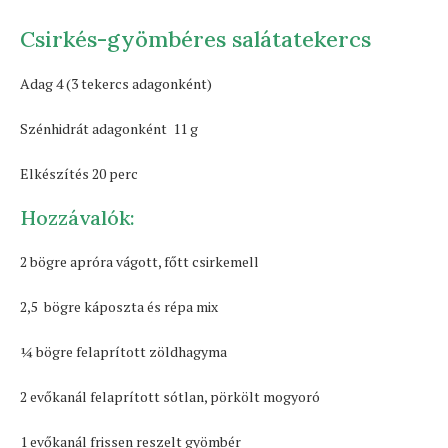
Csirkés-gyömbéres salátatekercs
Adag 4 (3 tekercs adagonként)
Szénhidrát adagonként 11 g
Elkészítés 20 perc
Hozzávalók:
2 bögre apróra vágott, főtt csirkemell
2,5 bögre káposzta és répa mix
1⁄4 bögre felaprított zöldhagyma
2 evőkanál felaprított sótlan, pörkölt mogyoró
1 evőkanál frissen reszelt gyömbér