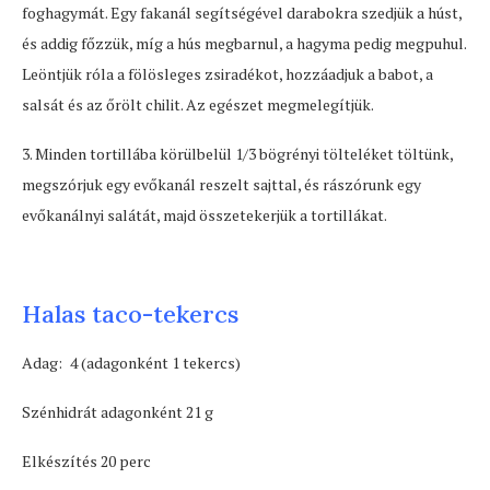
foghagymát. Egy fakanál segítségével darabokra szedjük a húst,
és addig főzzük, míg a hús megbarnul, a hagyma pedig megpuhul.
Leöntjük róla a fölösleges zsiradékot, hozzáadjuk a babot, a
salsát és az őrölt chilit. Az egészet megmelegítjük.
3. Minden tortillába körülbelül 1/3 bögrényi tölteléket töltünk,
megszórjuk egy evőkanál reszelt sajttal, és rászórunk egy
evőkanálnyi salátát, majd összetekerjük a tortillákat.
Halas taco-tekercs
Adag: 4 (adagonként 1 tekercs)
Szénhidrát adagonként 21 g
Elkészítés 20 perc