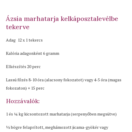
Ázsia marhatarja kelkáposztalevélbe
tekerve
Adag 12 x 1 tekercs
Kalória adagonként 6 gramm
Elkészítés 20 perc
Lassú főzés 8-10 óra (alacsony fokozatot) vagy 4-5 óra (magas
fokozaton) + 15 perc
Hozzávalók:
1 és ¼ kg kicsontozott marhatarja (serpenyőben megsütve)
1⁄2 bögre felaprított, meghámozott jicama-gyökér vagy