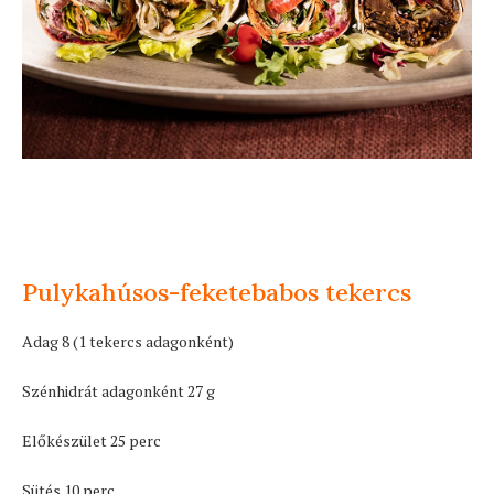
Pulykahúsos-feketebabos tekercs
Adag 8 (1 tekercs adagonként)
Szénhidrát adagonként 27 g
Előkészület 25 perc
Sütés 10 perc