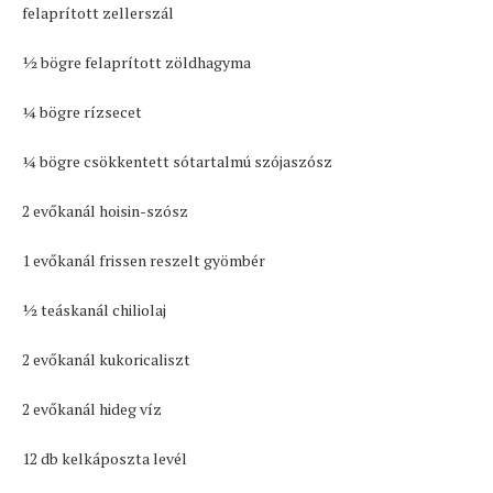
felaprított zellerszál
1⁄2 bögre felaprított zöldhagyma
1⁄4 bögre rízsecet
1⁄4 bögre csökkentett sótartalmú szójaszósz
2 evőkanál hoisin-szósz
1 evőkanál frissen reszelt gyömbér
1⁄2 teáskanál chiliolaj
2 evőkanál kukoricaliszt
2 evőkanál hideg víz
12 db kelkáposzta levél