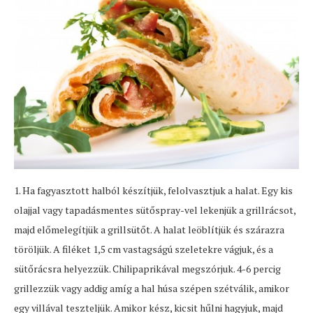
1. Ha fagyasztott halból készítjük, felolvasztjuk a halat. Egy kis
olajjal vagy tapadásmentes sütőspray-vel lekenjük a grillrácsot,
majd előmelegítjük a grillsütőt. A halat leöblítjük és szárazra
töröljük. A filéket 1,5 cm vastagságú szeletekre vágjuk, és a
sütőrácsra helyezzük. Chilipaprikával megszórjuk. 4-6 percig
grillezzük vagy addig amíg a hal húsa szépen szétválik, amikor
egy villával teszteljük. Amikor kész, kicsit hűlni hagyjuk, majd