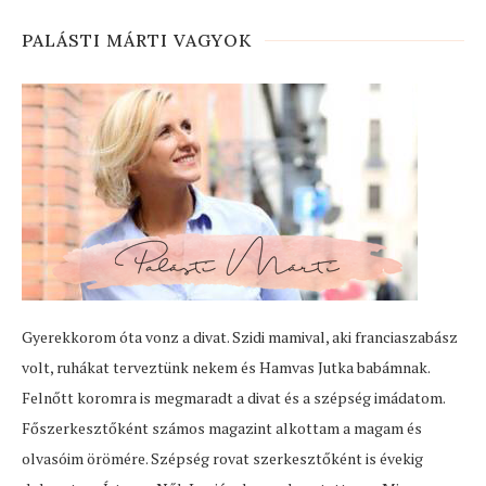
PALÁSTI MÁRTI VAGYOK
Gyerekkorom óta vonz a divat. Szidi mamival, aki franciaszabász
volt, ruhákat terveztünk nekem és Hamvas Jutka babámnak.
Felnőtt koromra is megmaradt a divat és a szépség imádatom.
Főszerkesztőként számos magazint alkottam a magam és
olvasóim örömére. Szépség rovat szerkesztőként is évekig