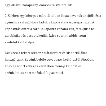
egy villával harapásnyi darabokra szeleteljük.
2. Közben egy közepes méretű tálban összekeverjük a tejfölt és a
gyümölcs salsát. Hozzáadjuk a káposzta-sárgarépa mixet. A
káposztás öntet a tortilla lapokra kanalazzuk, rárakjuk a hal
darabkákat és összetekerjük. Ízlés szerint, zöldcitrom
szeletekkel tálaljuk.
Ezekhez a tekercsekhez salátalevelet és kis tortillákat
használtunk. Együnk belőle egyet vagy kettő, attól függően,
hogy az adott étkezés keretében mennyi kalóriát és
szénhidrátot szeretnénk elfogyasztani.