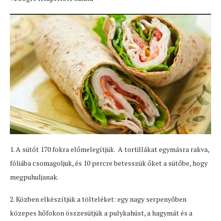
1. A sütőt 170 fokra előmelegítjük. A tortillákat egymásra rakva,
fóliába csomagoljuk, és 10 percre betesszük őket a sütőbe, hogy
megpuhuljanak.
2. Közben elkészítjük a tölteléket: egy nagy serpenyőben
közepes hőfokon összesütjük a pulykahúst, a hagymát és a