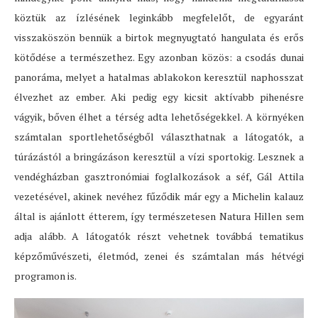
köztük az ízlésének leginkább megfelelőt, de egyaránt
visszaköszön bennük a birtok megnyugtató hangulata és erős
kötődése a természethez. Egy azonban közös: a csodás dunai
panoráma, melyet a hatalmas ablakokon keresztül naphosszat
élvezhet az ember. Aki pedig egy kicsit aktívabb pihenésre
vágyik, bőven élhet a térség adta lehetőségekkel. A környéken
számtalan sportlehetőségből választhatnak a látogatók, a
túrázástól a bringázáson keresztül a vízi sportokig. Lesznek a
vendégházban gasztronómiai foglalkozások a séf, Gál Attila
vezetésével, akinek nevéhez fűződik már egy a Michelin kalauz
által is ajánlott étterem, így természetesen Natura Hillen sem
adja alább. A látogatók részt vehetnek továbbá tematikus
képzőművészeti, életmód, zenei és számtalan más hétvégi
programon is.