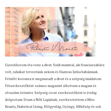
Gyerekkorom óta vonz a divat. Szidi mamival, aki franciaszabász
volt, ruhákat terveztünk nekem és Hamvas Jutka babámnak.
Felnőtt koromra is megmaradt a divat és a szépség imádatom.
Főszerkesztőként számos magazint alkottam a magam és
olvasóim örömére. Szépség rovat szerkesztőként is évekig
dolgoztam. Írtam a Nők Lapjának, szerkesztettem a Miss
Beauty, Diabetical Living, Hölgyvilág, Gyöngy, 100xSzép és sok