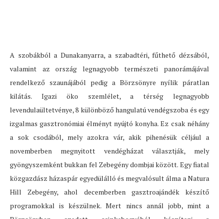
A szobákból a Dunakanyarra, a szabadtéri, fűthető dézsából,
valamint az ország legnagyobb természeti panorámájával
rendelkező szaunájából pedig a Börzsönyre nyílik páratlan
kilátás. Igazi öko szemlélet, a térség legnagyobb
levendulaültetvénye, 8 különböző hangulatú vendégszoba és egy
izgalmas gasztronómiai élményt nyújtó konyha. Ez csak néhány
a sok csodából, mely azokra vár, akik pihenésük céljául a
novemberben megnyitott vendégházat választják, mely
gyöngyszemként bukkan fel Zebegény dombjai között. Egy fiatal
közgazdász házaspár egyedülálló és megvalósult álma a Natura
Hill Zebegény, ahol decemberben gasztroajándék készítő
programokkal is készülnek. Mert nincs annál jobb, mint a