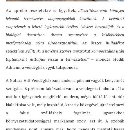
Az apróbb részletekre is figyeltek. „
Tisztítószereink könnyen
lebomló természetes alapanyagokból készülnek. A beépített
csaptelepek a lehető legkevesebb értékes ivóvizet használják, és a
biológiai tisztításon átesett szennyvizet a későbbiekben
mezőgazdasági célra újrahasznosítjuk. Az összes hulladékot
szelektíven gyűjtjük, a növényi szerves anyagokat komposztálás után
táptalajként juttatjuk vissza a természetbe.” –
mondta Hodik
Adrienn, a vendégház egyik tulajdonosa.
A Natura Hill Vendégházban minden a pihenni vágyók kényelmét
szolgálja. 8 prémium lakószoba várja a vendégeket, ahol a cél a
mai kor igényeinek megfelelő, modern, mégis időtálló enteriőr
kialakítása volt, mely inspiráló, kreatív közegével újraértelmezi
a falusi szálláshely fogalmát, ugyanakkor
környezettudatossággal markánsan szövi azt át. A szobák
mindegyike pont annyira más, hogy mindenki megtalálhassa