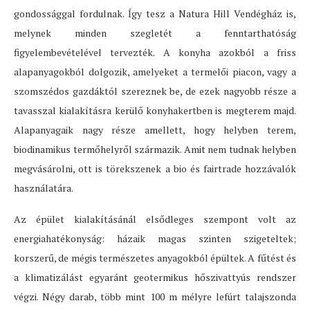
gondossággal fordulnak. Így tesz a Natura Hill Vendégház is,
melynek minden szegletét a fenntarthatóság
figyelembevételével tervezték. A konyha azokból a friss
alapanyagokból dolgozik, amelyeket a termelői piacon, vagy a
szomszédos gazdáktól szereznek be, de ezek nagyobb része a
tavasszal kialakításra kerülő konyhakertben is megterem majd.
Alapanyagaik nagy része amellett, hogy helyben terem,
biodinamikus termőhelyről származik. Amit nem tudnak helyben
megvásárolni, ott is törekszenek a bio és fairtrade hozzávalók
használatára.
Az épület kialakításánál elsődleges szempont volt az
energiahatékonyság: házaik magas szinten szigeteltek;
korszerű, de mégis természetes anyagokból épültek. A fűtést és
a klimatizálást egyaránt geotermikus hőszivattyús rendszer
végzi. Négy darab, több mint 100 m mélyre lefúrt talajszonda