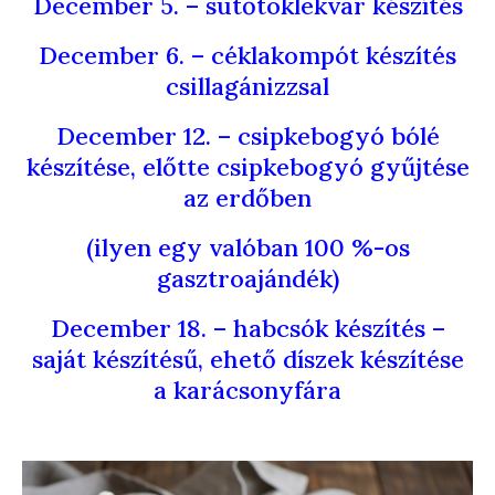
December 5. – sütőtöklekvár készítés
December 6. – céklakompót készítés
csillagánizzsal
December 12. – csipkebogyó bólé
készítése, előtte csipkebogyó gyűjtése
az erdőben
(ilyen egy valóban 100 %-os
gasztroajándék)
December 18. – habcsók készítés –
saját készítésű, ehető díszek készítése
a karácsonyfára