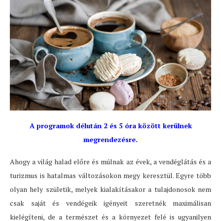
A programok délután 2 és 5 óra között kerülnek
megrendezésre.
Ahogy a világ halad előre és múlnak az évek, a vendéglátás és a
turizmus is hatalmas változásokon megy keresztül. Egyre több
olyan hely születik, melyek kialakításakor a tulajdonosok nem
csak saját és vendégeik igényeit szeretnék maximálisan
kielégíteni, de a természet és a környezet felé is ugyanilyen