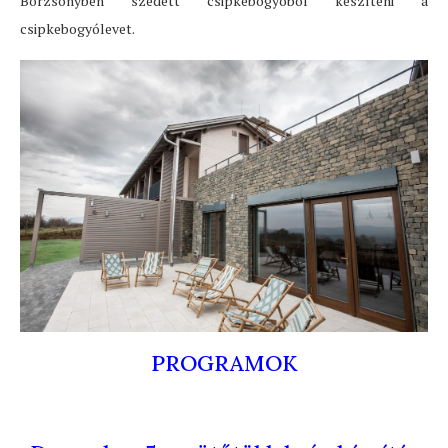
Börzsönyben szedett csipkebogyóból készíteni a
csipkebogyólevet.
PROGRAMOK