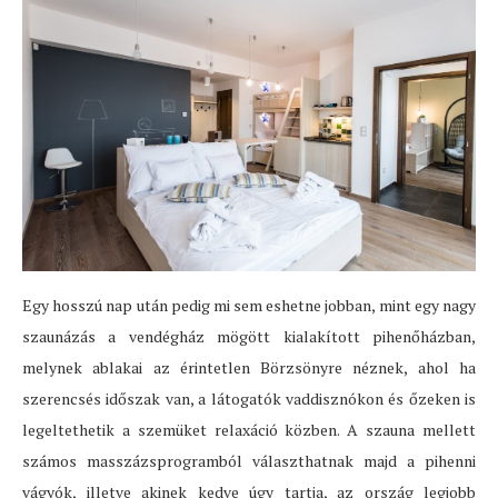
Egy hosszú nap után pedig mi sem eshetne jobban, mint egy nagy
szaunázás a vendégház mögött kialakított pihenőházban,
melynek ablakai az érintetlen Börzsönyre néznek, ahol ha
szerencsés időszak van, a látogatók vaddisznókon és őzeken is
legeltethetik a szemüket relaxáció közben. A szauna mellett
számos masszázsprogramból választhatnak majd a pihenni
vágyók, illetve akinek kedve úgy tartja, az ország legjobb