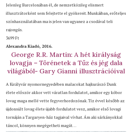
Jelenleg Barcelonában él, de nemzetközileg elismert
illusztrátorként sem felejtette el gyökereit. Munkáiban, erőteljes
színhasználatában ma is jelen van ugyanez a csodával teli
rajongás.
3699 Ft
Alexandra Kiadó, 2016.
George R.R. Martin: A hét királyság
lovagja – Törénetek a Tűz és jég dala
világából- Gary Gianni illusztrációival
A Királyvár nyomornegyedében malacokat hajkurászó Dunk
élete először akkor vett váratlan fordulatot, amikor egy kóbor
lovag maga mellé vette fegyverhordozónak. Tíz évvel később az
újdonsült lovag élete újabb fordulatot vesz, amikor első lovagi
tornáján a Targaryen-ház tagjaival vívhat. Ám aki sárkányokkal
táncol, könnyen megégetheti magát…