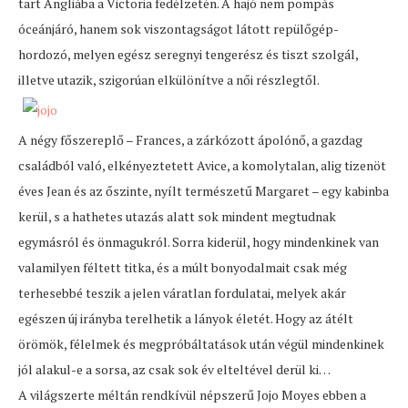
tart Angliába a Victoria fedélzetén. A hajó nem pompás
óceánjáró, hanem sok viszontagságot látott repülőgép-
hordozó, melyen egész seregnyi tengerész és tiszt szolgál,
illetve utazik, szigorúan elkülönítve a női részlegtől.
A négy főszereplő – Frances, a zárkózott ápolónő, a gazdag
családból való, elkényeztetett Avice, a komolytalan, alig tizenöt
éves Jean és az őszinte, nyílt természetű Margaret – egy kabinba
kerül, s a hathetes utazás alatt sok mindent megtudnak
egymásról és önmagukról. Sorra kiderül, hogy mindenkinek van
valamilyen féltett titka, és a múlt bonyodalmait csak még
terhesebbé teszik a jelen váratlan fordulatai, melyek akár
egészen új irányba terelhetik a lányok életét. Hogy az átélt
örömök, félelmek és megpróbáltatások után végül mindenkinek
jól alakul-e a sorsa, az csak sok év elteltével derül ki…
A világszerte méltán rendkívül népszerű Jojo Moyes ebben a