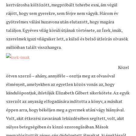
kertvárosba költözött, megpróbált teherbe esni, ám végül
rájött, hogy sem gyerekre, sem férjre nem vágyik. Három év
gyötrelmes válási huzavona után elutazott, hogy magára
találjon. Egyéves világ körüli útjának története, az Ízek, imák,
szerelmek igazi világsiker lett, a külső és belső útleírás olvasók
millióiban talált visszhangra.
Közel
ötven szerző – ahány, annyiféle – osztja meg az olvasóval
élményeit, amelyekben az egyetlen közös vonás az, hogy
kiindulópontjuk, ihletőjük Elizabeth Gilbert sikerkötete. Az egyik
szerzőt az anyaság elfogadására indította a könyv, a másikat
éppen arra, hogy békéljen meg a gyermek utáni vágy hiányával.
Volt, akit étkezési zavarának leküzdésében segített, volt, akit
súlyos betegségében és kínzó szorongásában. Mások
megvalósították réges-rég dédelgetett álmaikat, ki éneklésről,