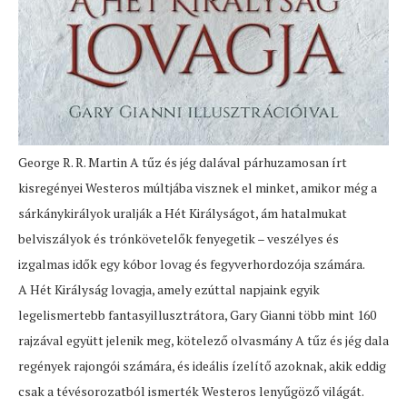
George R. R. Martin A tűz és jég dalával párhuzamosan írt
kisregényei Westeros múltjába visznek el minket, amikor még a
sárkánykirályok uralják a Hét Királyságot, ám hatalmukat
belviszályok és trónkövetelők fenyegetik – veszélyes és
izgalmas idők egy kóbor lovag és fegyverhordozója számára.
A Hét Királyság lovagja, amely ezúttal napjaink egyik
legelismertebb fantasyillusztrátora, Gary Gianni több mint 160
rajzával együtt jelenik meg, kötelező olvasmány A tűz és jég dala
regények rajongói számára, és ideális ízelítő azoknak, akik eddig
csak a tévésorozatból ismerték Westeros lenyűgöző világát.