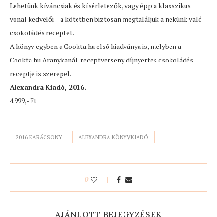
Lehetünk kíváncsiak és kísérletezők, vagy épp a klasszikus
vonal kedvelői – a kötetben biztosan megtaláljuk a nekünk való
csokoládés receptet.
A könyv egyben a Cookta.hu első kiadványa is, melyben a
Cookta.hu Aranykanál-receptverseny díjnyertes csokoládés
receptje is szerepel.
Alexandra Kiadó, 2016.
4.999,- Ft
2016 KARÁCSONY
ALEXANDRA KÖNYVKIADÓ
0
AJÁNLOTT BEJEGYZÉSEK