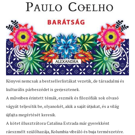
Könyvei nemcsak a bestsellerlistákat vezetik, de társadalmi és
kulturális párbeszédet is gerjesztenek.
A műveiben érintett témák, eszmék és filozófiák sok olvasó
vágyát teljesítik be, olyanokét, akik a saját útjukat, és a világ
újfajta megértését keresik.
A kötet illusztrátora Catalina Estrada már gyerekként
ráeszmélt szülőhazája, Kolumbia vibráló és buja természetére.