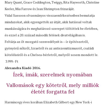
Mary Quant, Grace Coddington, Twiggy, Rita Hayworth, Christine
Keeler, Mia Farrow és Jean Shrimpton frizuráját.
Vidal Sassoon olvasmányos visszaemlékezéseiben bemutatja
mindazokat, akik egyengették az útját, akik hatással voltak
munkásságára és meghatározó szerepet töltöttek be életében,
és ezzel a 20. század második felének divatvilágában is.
Feltárja az őt mozgató szenvedélyeit is – ír építészetről,
gyönyörű nőkről, Izraelről és az antiszemitizmusról, családi
kötelékeiről és a Chelsea-bérletről, melyről sosem mondott le.
3.999.- Ft
Alexandra Kiadó 2016.
Ízek, imák, szerelmek nyomában
Vallomások egy kötetről, mely milliók
életét forgatta fel
Harmincegy éves korában Elizabeth Gilbert egy New York-i