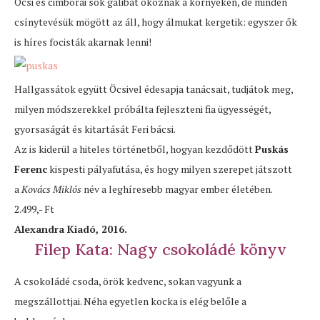
Öcsi és cimborái sok galibát okoznak a környéken, de minden
csínytevésük mögött az áll, hogy álmukat kergetik: egyszer ők
is híres focisták akarnak lenni!
Hallgassátok együtt Öcsivel édesapja tanácsait, tudjátok meg,
milyen módszerekkel próbálta fejleszteni fia ügyességét,
gyorsaságát és kitartását Feri bácsi.
Az is kiderül a hiteles történetből, hogyan kezdődött
Puskás
Ferenc
kispesti pályafutása, és hogy milyen szerepet játszott
a
Kovács Miklós
név a leghíresebb magyar ember életében.
2.499,- Ft
Alexandra Kiadó, 2016.
Filep Kata: Nagy csokoládé könyv
A csokoládé csoda, örök kedvenc, sokan vagyunk a
megszállottjai. Néha egyetlen kocka is elég belőle a