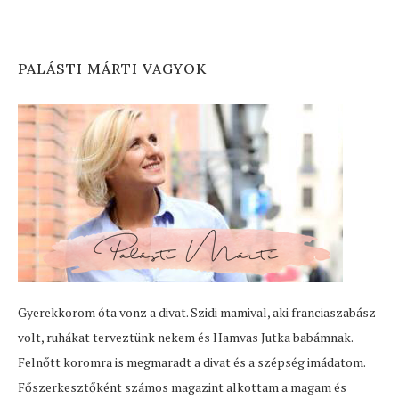
PALÁSTI MÁRTI VAGYOK
Gyerekkorom óta vonz a divat. Szidi mamival, aki franciaszabász
volt, ruhákat terveztünk nekem és Hamvas Jutka babámnak.
Felnőtt koromra is megmaradt a divat és a szépség imádatom.
Főszerkesztőként számos magazint alkottam a magam és