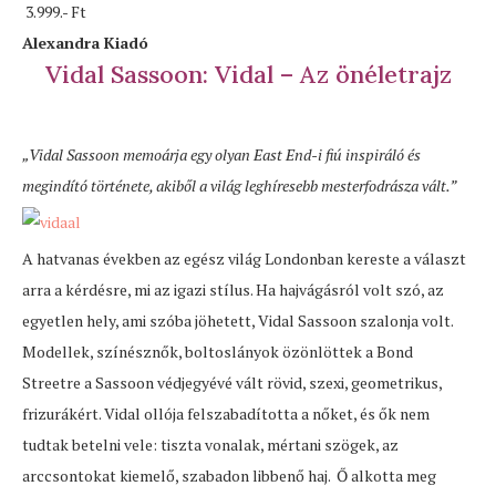
3.999.- Ft
Alexandra Kiadó
Vidal Sassoon: Vidal – Az önéletrajz
„Vidal Sassoon memoárja egy olyan East End-i fiú inspiráló és
megindító története, akiből a világ leghíresebb mesterfodrásza vált.”
A hatvanas években az egész világ Londonban kereste a választ
arra a kérdésre, mi az igazi stílus. Ha hajvágásról volt szó, az
egyetlen hely, ami szóba jöhetett, Vidal Sassoon szalonja volt.
Modellek, színésznők, boltoslányok özönlöttek a Bond
Streetre a Sassoon védjegyévé vált rövid, szexi, geometrikus,
frizurákért. Vidal ollója felszabadította a nőket, és ők nem
tudtak betelni vele: tiszta vonalak, mértani szögek, az
arccsontokat kiemelő, szabadon libbenő haj. Ő alkotta meg