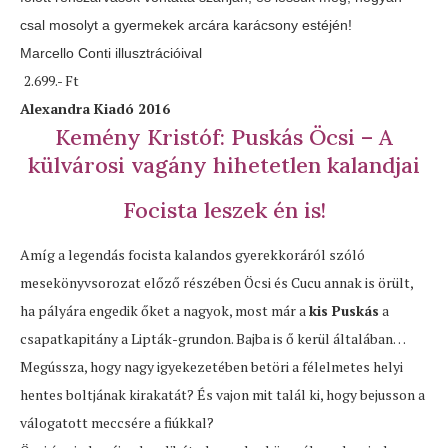
csal mosolyt a gyermekek arcára karácsony estéjén!
Marcello Conti illusztrációival
2.699.- Ft
Alexandra Kiadó 2016
Kemény Kristóf: Puskás Öcsi – A
külvárosi vagány hihetetlen kalandjai
Focista leszek én is!
Amíg a legendás focista kalandos gyerekkoráról szóló
mesekönyvsorozat előző részében Öcsi és Cucu annak is örült,
ha pályára engedik őket a nagyok, most már a
kis Puskás
a
csapatkapitány a Lipták-grundon. Bajba is ő kerül általában…
Megússza, hogy nagy igyekezetében betöri a félelmetes helyi
hentes boltjának kirakatát? És vajon mit talál ki, hogy bejusson a
válogatott meccsére a fiúkkal?