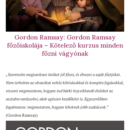
Gordon Ramsay: Gordon Ramsay
főzőiskolája – Kötelező kurzus minden
főzni vágyónak
„Szeretném megtanítani önöket jól főzni, és élvezni a saját főztjüket.
Nem terhelem az olvasókat nehéz kihívásokkal és komplex fogásokkal,
viszont megmutatom, hogyan tud bárki ínycsiklandó ételeket az
asztalra varázsolni, akár egészen kezdőként is. Egyszerűbben
fogalmazva: megmutatom, hogyan lehetnek jobb szakácsok.”
(Gordon Ramsay)