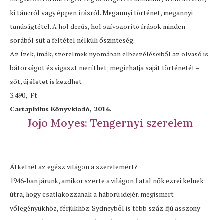
ki táncról vagy éppen írásról. Megannyi történet, megannyi
tanúságtétel. A hol derűs, hol szívszorító írások minden
sorából süt a feltétel nélküli őszinteség.
Az Ízek, imák, szerelmek nyomában elbeszéléseiből az olvasó is
bátorságot és vigaszt meríthet; megírhatja saját történetét –
sőt, új életet is kezdhet.
3.490,- Ft
Cartaphilus Könyvkiadó, 2016.
Jojo Moyes: Tengernyi szerelem
Átkelnél az egész világon a szerelemért?
1946-ban járunk, amikor szerte a világon fiatal nők ezrei kelnek
útra, hogy csatlakozzanak a háború idején megismert
vőlegényükhöz, férjükhöz. Sydneyből is több száz ifjú asszony