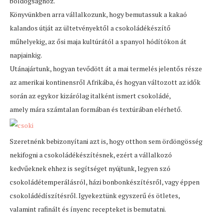
boldogsághoz.
Könyvünkben arra vállalkozunk, hogy bemutassuk a kakaó
kalandos útját az ültetvényektől a csokoládékészítő
műhelyekig, az ősi maja kultúrától a spanyol hódítókon át
napjainkig.
Utánajártunk, hogyan tevődött át a mai termelés jelentős része
az amerikai kontinensről Afrikába, és hogyan változott az idők
során az egykor kizárólag italként ismert csokoládé,
amely mára számtalan formában és textúrában elérhető.
Szeretnénk bebizonyítani azt is, hogy otthon sem ördöngösség
nekifogni a csokoládékészítésnek, ezért a vállalkozó
kedvűeknek ehhez is segítséget nyújtunk, legyen szó
csokoládétemperálásról, házi bonbonkészítésről, vagy éppen
csokoládédíszítésről. Igyekeztünk egyszerű és ötletes,
valamint rafinált és ínyenc recepteket is bemutatni.