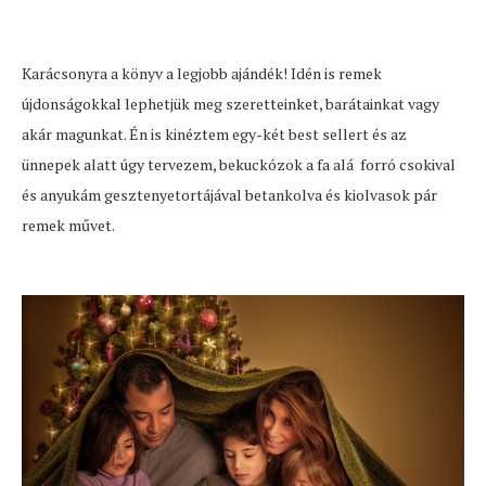
Karácsonyra a könyv a legjobb ajándék! Idén is remek
újdonságokkal lephetjük meg szeretteinket, barátainkat vagy
akár magunkat. Én is kinéztem egy-két best sellert és az
ünnepek alatt úgy tervezem, bekuckózok a fa alá forró csokival
és anyukám gesztenyetortájával betankolva és kiolvasok pár
remek művet.