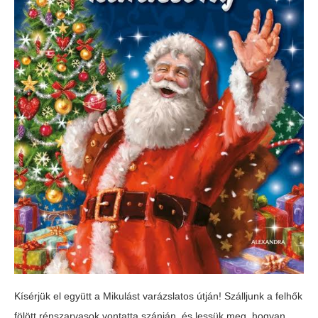
Kísérjük el együtt a Mikulást varázslatos útján! Szálljunk a felhők
fölött rénszarvasok vontatta szánján, és lessük meg, hogyan