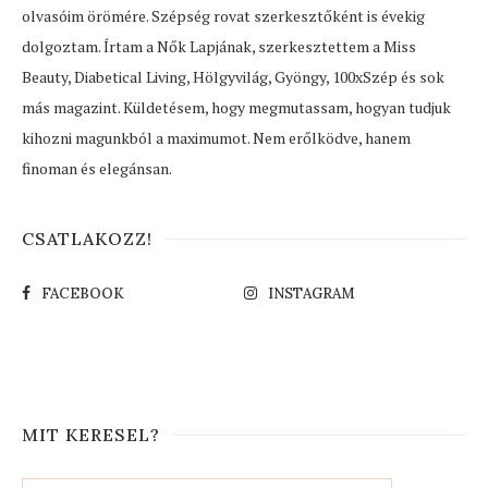
olvasóim örömére. Szépség rovat szerkesztőként is évekig
dolgoztam. Írtam a Nők Lapjának, szerkesztettem a Miss
Beauty, Diabetical Living, Hölgyvilág, Gyöngy, 100xSzép és sok
más magazint. Küldetésem, hogy megmutassam, hogyan tudjuk
kihozni magunkból a maximumot. Nem erőlködve, hanem
finoman és elegánsan.
CSATLAKOZZ!
FACEBOOK
INSTAGRAM
MIT KERESEL?