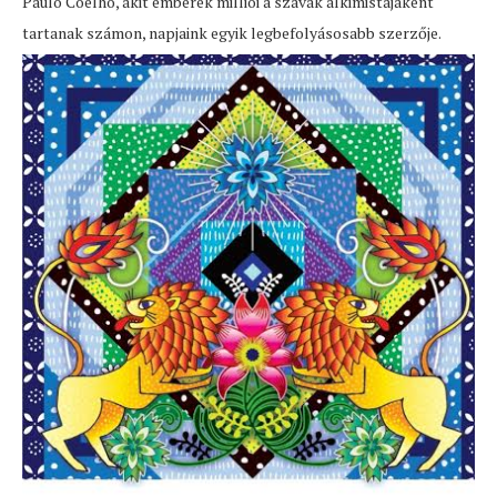
Paulo Coelho, akit emberek milliói a szavak alkimistájaként
tartanak számon, napjaink egyik legbefolyásosabb szerzője.