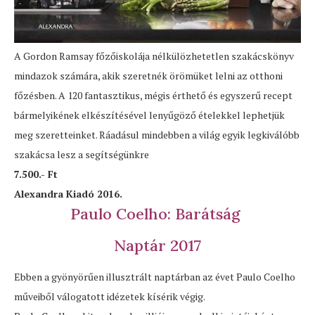
A Gordon Ramsay főzőiskolája nélkülözhetetlen szakácskönyv
mindazok számára, akik szeretnék örömüket lelni az otthoni
főzésben. A 120 fantasztikus, mégis érthető és egyszerű recept
bármelyikének elkészítésével lenyűgöző ételekkel lephetjük
meg szeretteinket. Ráadásul mindebben a világ egyik legkiválóbb
szakácsa lesz a segítségünkre
7.500.- Ft
Alexandra Kiadó 2016.
Paulo Coelho: Barátság
Naptár 2017
Ebben a gyönyörűen illusztrált naptárban az évet Paulo Coelho
műveiből válogatott idézetek kísérik végig.