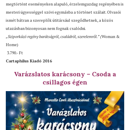
megtörtént eseményeken alapuló, érzelemgazdag regényében is
mesteri ügyességgel szövi egymásba a történet szálait. Olvasói
ismét bátran a szereplők útitársául szegődhetnek, a közös
utazásban bizonyosan nem fognak csalódni.
„Sziporkázó regény barátságról, családról, szerelemről.” (
Woman &
Home)
3.790.- Ft
Cartaphilus Kiadó 2016
Varázslatos karácsony – Csoda a
csillagos égen