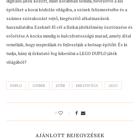
digitális játék között, mint korábban semmi, bevezetve a kis
építőket a korai kódolás világába, a színek felismerésébe és a
számos szórakozást rejtő, kiegészítő alkalmazások
használatába. Ezeknél fő cél a fizikai játékélmény ösztönzése és
erősítése.A kocka mindig is kulcsfontosságú marad, amely által
reméljük, hogy inspiráljuk és fejlesztjük a holnap építőit. És ki
tudja, hány új űrkutató fog kikerülni a LEGO DUPLO játék
világából?
DUPLO
GYEREK
JÁTÉK
KREATIVITÁS
LEGO
0
AJÁNLOTT BEJEGYZÉSEK