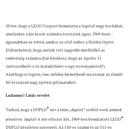
50 éve, hogy a LEGO Csoport bemutatta a legelső nagy kockákat,
amelyeket a kis kezek számára terveztek (igen, 1969-ben) –
ugyanabban az évben, amikor az első ember a Holdra lépett.
Eldönthetitek, hogy melyik volt nagyobb mérföldkő az
emberiség számára (bár kérdéses, hogy az Apollo 11
szétszedhető-e és átalakítható-e egy versenyautóvá?).
Akárhogy is legyen, íme, néhány kiemelkedő mozzanat az elmúlt
fél évszázad nagy építési pillanataiból.
Ludamus! Latin eredet
®
Tudtad, hogy a DUPLO
név a latin „duplex” szóból ered, aminek
®
jelentése: dupla? A név először két, 1969-ben bemutatott LEGO
DUPLO készleten szerepelt. Az 510-es számú és az 511-es