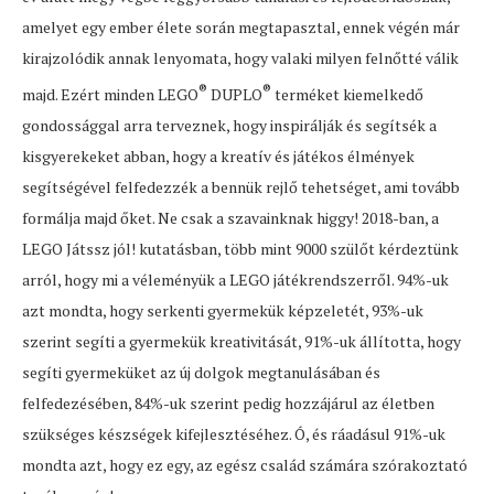
amelyet egy ember élete során megtapasztal, ennek végén már
kirajzolódik annak lenyomata, hogy valaki milyen felnőtté válik
®
®
majd. Ezért minden LEGO
DUPLO
terméket kiemelkedő
gondossággal arra terveznek, hogy inspirálják és segítsék a
kisgyerekeket abban, hogy a kreatív és játékos élmények
segítségével felfedezzék a bennük rejlő tehetséget, ami tovább
formálja majd őket. Ne csak a szavainknak higgy! 2018-ban, a
LEGO Játssz jól! kutatásban, több mint 9000 szülőt kérdeztünk
arról, hogy mi a véleményük a LEGO játékrendszerről. 94%-uk
azt mondta, hogy serkenti gyermekük képzeletét, 93%-uk
szerint segíti a gyermekük kreativitását, 91%-uk állította, hogy
segíti gyermeküket az új dolgok megtanulásában és
felfedezésében, 84%-uk szerint pedig hozzájárul az életben
szükséges készségek kifejlesztéséhez. Ó, és ráadásul 91%-uk
mondta azt, hogy ez egy, az egész család számára szórakoztató