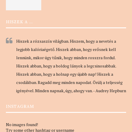
HISZEK A …
Hiszek a rózsaszín világban. Hiszem, hogy a nevetés a
legjobb kalóriaégető. Hiszek abban, hogy erősnek kell
lennünk, mikor úgy tűnik, hogy minden rosszra fordul.
Hiszek abban, hogy a boldog lányok a legcsinosabbak.
Hiszek abban, hogy a holnap egy újabb nap! Hiszek a
csodákban. Ragadd meg minden napodat. Örülj a teljesség
igényével. Minden napnak, úgy, ahogy van. - Audrey Hepburn
INSTAGRAM
No images found!
Try some other hashtag or username