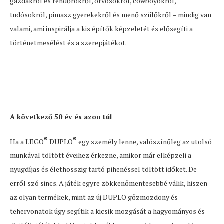
gazdákról és rendőrökről, orvosokról, cowboyokról,
tudósokról, pimasz gyerekekről és menő szülőkről – mindig van
valami, ami inspirálja a kis építők képzeletét és elősegíti a
történetmesélést és a szerepjátékot.
A következő 50 év és azon túl
®
®
Ha a LEGO
DUPLO
egy személy lenne, valószínűleg az utolsó
munkával töltött éveihez érkezne, amikor már elképzeli a
nyugdíjas és élethosszig tartó pihenéssel töltött időket. De
erről szó sincs. A játék egyre zökkenőmentesebbé válik, hiszen
az olyan termékek, mint az új DUPLO gőzmozdony és
tehervonatok úgy segítik a kicsik mozgását a hagyományos és