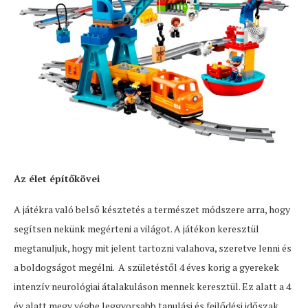
Az élet építőkövei
A játékra való belső késztetés a természet módszere arra, hogy
segítsen nekünk megérteni a világot. A játékon keresztül
megtanuljuk, hogy mit jelent tartozni valahova, szeretve lenni és
a boldogságot megélni. A születéstől 4 éves korig a gyerekek
intenzív neurológiai átalakuláson mennek keresztül. Ez alatt a 4
év alatt megy végbe leggyorsabb tanulási és fejlődési időszak,