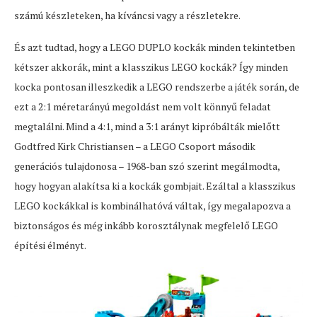
számú készleteken, ha kíváncsi vagy a részletekre.
És azt tudtad, hogy a LEGO DUPLO kockák minden tekintetben
kétszer akkorák, mint a klasszikus LEGO kockák? Így minden
kocka pontosan illeszkedik a LEGO rendszerbe a játék során, de
ezt a 2:1 méretarányú megoldást nem volt könnyű feladat
megtalálni. Mind a 4:1, mind a 3:1 arányt kipróbálták mielőtt
Godtfred Kirk Christiansen – a LEGO Csoport második
generációs tulajdonosa – 1968-ban szó szerint megálmodta,
hogy hogyan alakítsa ki a kockák gombjait. Ezáltal a klasszikus
LEGO kockákkal is kombinálhatóvá váltak, így megalapozva a
biztonságos és még inkább korosztálynak megfelelő LEGO
építési élményt.