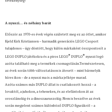
tevékenység!
A nyuszi… és néhány barát
Először az 1970-es évek végén született meg ez az ötlet, amikor
Kjeld Kirk Kristiansen – harmadik generációs LEGO Csoport
tulajdonos – úgy döntött, hogy külön márkaként összpontosít a
®
®
LEGO DUPLO játékokra és a piros LEGO
DUPLO
nyuszi logó
azóta található meg a termékek csomagolásán.Természetesen,
az évek során több változtatáson is átesett – mint bármelyik
híres ikon – de a nyuszi ma is a márka jelképe marad.
Azóta számos más DUPLO állat is csatlakozott hozzá – a
lovaktól, a juhokon, a teheneken, és az elefántokon át az
oroszlánokig és a dinoszauruszokig. Nem is beszélve az évek
során megjelent számos különböző DUPLO figurákról – a