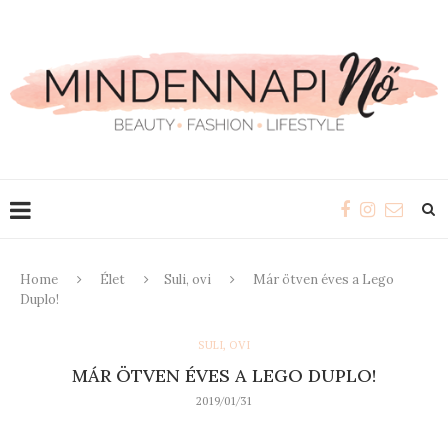
Home
Élet
Suli, ovi
Már ötven éves a Lego
Duplo!
SULI, OVI
MÁR ÖTVEN ÉVES A LEGO DUPLO!
2019/01/31