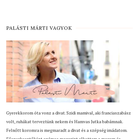
PALÁSTI MÁRTI VAGYOK
Gyerekkorom óta vonz a divat. Szidi mamival, aki franciaszabász
volt, ruhákat terveztünk nekem és Hamvas Jutka babámnak.
Felnőtt koromra is megmaradt a divat és a szépség imádatom.
Főszerkesztőként számos magazint alkottam a magam és