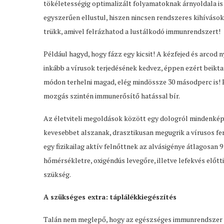
tökéletességig optimalizált folyamatoknak árnyoldala i
egyszerűen ellustul, hiszen nincsen rendszeres kihíváso
trükk, amivel felrázhatod a lustálkodó immunrendszert!
Például hagyd, hogy fázz egy kicsit! A kézfejed és arcod 
inkább a vírusok terjedésének kedvez, éppen ezért beikt
módon terhelni magad, elég mindössze 30 másodperc is! E
mozgás szintén immunerősítő hatással bír.
Az életviteli megoldások között egy dologról mindenképp 
kevesebbet alszanak, drasztikusan megugrik a vírusos fer
egy fizikailag aktív felnőttnek az alvásigénye átlagosan 9
hőmérsékletre, oxigéndús levegőre, illetve lefekvés előtt
szükség.
A szükséges extra: táplálékkiegészítés
Talán nem meglepő, hogy az egészséges immunrendszer h