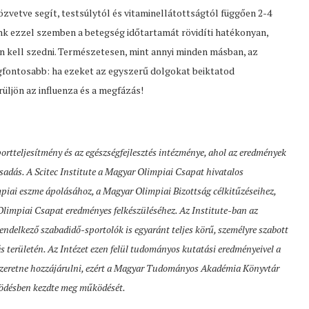
zvetve segít, testsúlytól és vitaminellátottságtól függően 2-4
nk ezzel szemben a betegség időtartamát rövidíti hatékonyan,
én kell szedni. Természetesen, mint annyi minden másban, az
fontosabb: ha ezeket az egyszerű dolgokat beiktatod
üljön az influenza és a megfázás!
portteljesítmény és az egészségfejlesztés intézménye, ahol az eredmények
adás. A Scitec Institute a Magyar Olimpiai Csapat hivatalos
mpiai eszme ápolásához, a Magyar Olimpiai Bizottság célkitűzéseihez,
limpiai Csapat eredményes felkészüléséhez. Az Institute-ban az
endelkező szabadidő-sportolók is egyaránt teljes körű, személyre szabott
ás területén. Az Intézet ezen felül tudományos kutatási eredményeivel a
szeretne hozzájárulni, ezért a Magyar Tudományos Akadémia Könyvtár
ködésben kezdte meg működését.