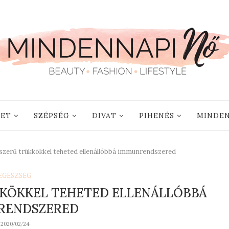
LET
SZÉPSÉG
DIVAT
PIHENÉS
MINDEN
szerű trükkökkel teheted ellenállóbbá immunrendszered
EGÉSZSÉG
KKÖKKEL TEHETED ELLENÁLLÓBBÁ
RENDSZERED
2020/02/24