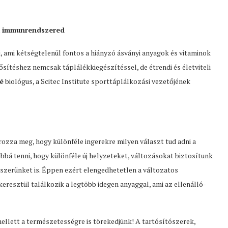
bá immunrendszered
, ami kétségtelenül fontos a hiányzó ásványi anyagok és vitaminok
téshez nemcsak táplálékkiegészítéssel, de étrendi és életviteli
é
biológus, a Scitec Institute sporttáplálkozási vezetőjének
zza meg, hogy különféle ingerekre milyen választ tud adni a
lóbbá tenni, hogy különféle új helyzeteket, változásokat biztosítunk
zerünket is. Éppen ezért elengedhetetlen a változatos
resztül találkozik a legtöbb idegen anyaggal, ami az ellenálló-
llett a természetességre is törekedjünk! A tartósítószerek,