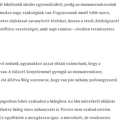
t kibillentik ideális egyensúlyából, pedig az immunrendszerünk
mokra nagy szükségünk van. Fogyasszunk minél több nyers,
es eljárással savanyított ételeket, hiszen a steril, feldolgozott
 bélflóra-veszteséget, amit napi szinten – részben természetes
ol nekünk, ugyanakkor azzal ritkán számolunk, hogy a
s van. A túlzott kényelemmel gyengül az immunrendszer,
k elé állítva. Még szerencse, hogy van pár néhány pofonegyszerű
nyugodtan lehet szabadon a hidegben. Az idei mérsékelt időjárás
athatsz hideg vizes zuhanyzást is. Persze nem szabad extrém
z egyébként a mozgásra is igaz: a mérsékelt, de rendszeres