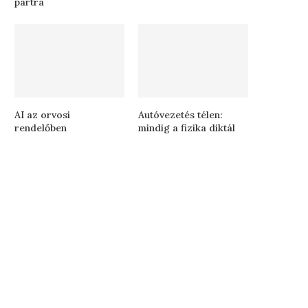
partra
AI az orvosi
Autóvezetés télen:
rendelőben
mindig a fizika diktál