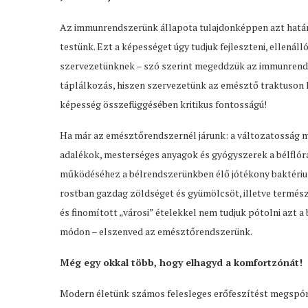
Az immunrendszerünk állapota tulajdonképpen azt határo
testünk. Ezt a képességet úgy tudjuk fejleszteni, ellenál
szervezetünknek – szó szerint megeddzük az immunrends
táplálkozás, hiszen szervezetünk az emésztő traktuson ke
képesség összefüggésében kritikus fontosságú!
Ha már az emésztőrendszernél járunk: a változatosság me
adalékok, mesterséges anyagok és gyógyszerek a bélflórá
működéséhez a bélrendszerünkben élő jótékony baktériu
rostban gazdag zöldséget és gyümölcsöt, illetve természet
és finomított „városi” ételekkel nem tudjuk pótolni azt a
módon – elszenved az emésztőrendszerünk.
Még egy okkal több, hogy elhagyd a komfortzónát!
Modern életünk számos felesleges erőfeszítést megspór