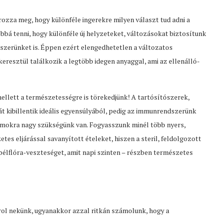
zza meg, hogy különféle ingerekre milyen választ tud adni a
lóbbá tenni, hogy különféle új helyzeteket, változásokat biztosítunk
zerünket is. Éppen ezért elengedhetetlen a változatos
resztül találkozik a legtöbb idegen anyaggal, ami az ellenálló-
llett a természetességre is törekedjünk! A tartósítószerek,
t kibillentik ideális egyensúlyából, pedig az immunrendszerünk
mokra nagy szükségünk van. Fogyasszunk minél több nyers,
es eljárással savanyított ételeket, hiszen a steril, feldolgozott
 bélflóra-veszteséget, amit napi szinten – részben természetes
ol nekünk, ugyanakkor azzal ritkán számolunk, hogy a