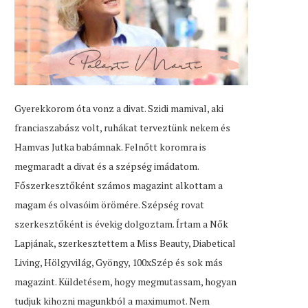
Gyerekkorom óta vonz a divat. Szidi mamival, aki
franciaszabász volt, ruhákat terveztünk nekem és
Hamvas Jutka babámnak. Felnőtt koromra is
megmaradt a divat és a szépség imádatom.
Főszerkesztőként számos magazint alkottam a
magam és olvasóim örömére. Szépség rovat
szerkesztőként is évekig dolgoztam. Írtam a Nők
Lapjának, szerkesztettem a Miss Beauty, Diabetical
Living, Hölgyvilág, Gyöngy, 100xSzép és sok más
magazint. Küldetésem, hogy megmutassam, hogyan
tudjuk kihozni magunkból a maximumot. Nem