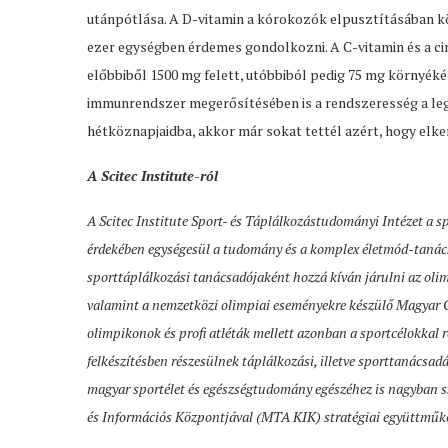
utánpótlása. A D-vitamin a kórokozók elpusztításában kö
ezer egységben érdemes gondolkozni. A C-vitamin és a ci
előbbiből 1500 mg felett, utóbbiból pedig 75 mg környék
immunrendszer megerősítésében is a rendszeresség a leg
hétköznapjaidba, akkor már sokat tettél azért, hogy elker
A Scitec Institute-ról
A Scitec Institute Sport- és Táplálkozástudományi Intézet a s
érdekében egységesül a tudomány és a komplex életmód-tanács
sporttáplálkozási tanácsadójaként hozzá kíván járulni az oli
valamint a nemzetközi olimpiai eseményekre készülő Magyar O
olimpikonok és profi atléták mellett azonban a sportcélokkal r
felkészítésben részesülnek táplálkozási, illetve sporttanácsad
magyar sportélet és egészségtudomány egészéhez is nagyban 
és Információs Központjával (MTA KIK) stratégiai együttmű