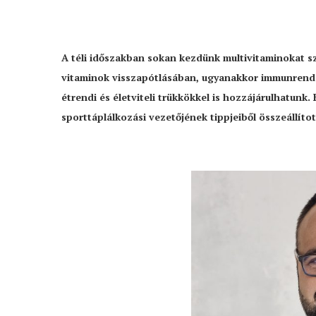
A téli időszakban sokan kezdünk multivitaminokat sz
vitaminok visszapótlásában, ugyanakkor immunrends
étrendi és életviteli trükkökkel is hozzájárulhatunk
sporttáplálkozási vezetőjének tippjeiből összeállítot