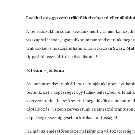
Ezekkel az egyszerű trükkökkel teheted ellenállób
A téli időszakban sokan kezdünk multivitaminokat szedni
visszapótlásában, ugyanakkor immunrendszerünk megerősí
trükkökkel is hozzájárulhatunk. Következzen
Szász Mát
tippjeiből összeállított rövid listánk!
Jól enni – jól lenni
Az immunrendszerünk állapota tulajdonképpen azt határo
testünk. Ezt a képességet úgy tudjuk fejleszteni, ellenál
szervezetünknek – szó szerint megeddzük az immunrends
táplálkozás, hiszen szervezetünk az emésztő traktuson ke
képesség összefüggésében kritikus fontosságú!
Ha már az emésztőrendszernél járunk: a változatosság me