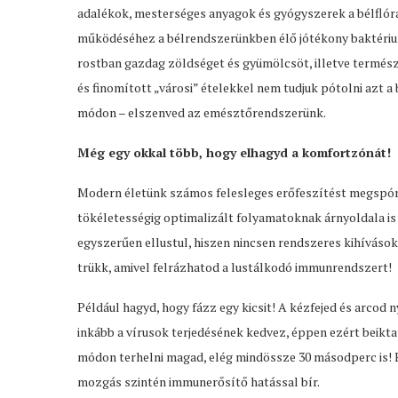
adalékok, mesterséges anyagok és gyógyszerek a bélflórá
működéséhez a bélrendszerünkben élő jótékony baktériu
rostban gazdag zöldséget és gyümölcsöt, illetve természet
és finomított „városi” ételekkel nem tudjuk pótolni azt a
módon – elszenved az emésztőrendszerünk.
Még egy okkal több, hogy elhagyd a komfortzónát!
Modern életünk számos felesleges erőfeszítést megspór
tökéletességig optimalizált folyamatoknak árnyoldala i
egyszerűen ellustul, hiszen nincsen rendszeres kihíváso
trükk, amivel felrázhatod a lustálkodó immunrendszert!
Például hagyd, hogy fázz egy kicsit! A kézfejed és arcod 
inkább a vírusok terjedésének kedvez, éppen ezért beikt
módon terhelni magad, elég mindössze 30 másodperc is! E
mozgás szintén immunerősítő hatással bír.