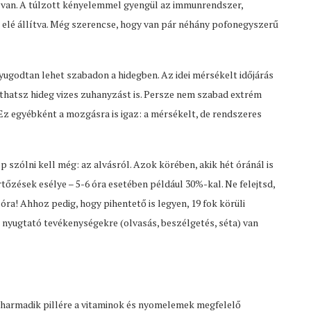
s van. A túlzott kényelemmel gyengül az immunrendszer,
k elé állítva. Még szerencse, hogy van pár néhány pofonegyszerű
nyugodtan lehet szabadon a hidegben. Az idei mérsékelt időjárás
athatsz hideg vizes zuhanyzást is. Persze nem szabad extrém
z egyébként a mozgásra is igaz: a mérsékelt, de rendszeres
szólni kell még: az alvásról. Azok körében, akik hét óránál is
tőzések esélye – 5-6 óra esetében például 30%-kal. Ne felejtsd,
 óra! Ahhoz pedig, hogy pihentető is legyen, 19 fok körüli
i nyugtató tevékenységekre (olvasás, beszélgetés, séta) van
armadik pillére a vitaminok és nyomelemek megfelelő