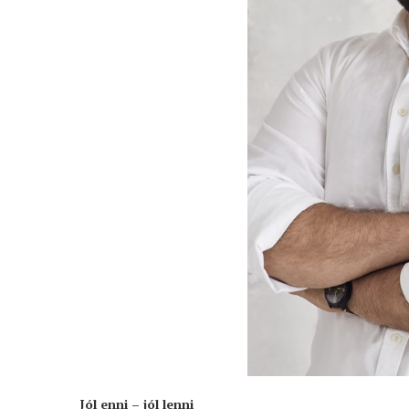
Jól enni – jól lenni