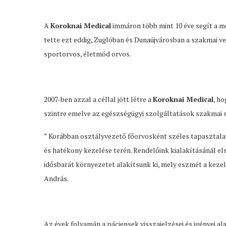
A
Koroknai Medical
immáron több mint 10 éve segít a m
tette ezt eddig, Zuglóban és Dunaújvárosban a szakmai ve
sportorvos, életmód orvos.
2007-ben azzal a céllal jött létre a
Koroknai Medical
, h
szintre emelve az egészségügyi szolgáltatások szakmai 
” Korábban osztályvezető főorvosként széles tapasztala
és hatékony kezelése terén. Rendelőink kialakításánál 
idősbarát környezetet alakítsunk ki, mely eszmét a keze
András.
Az évek folyamán a páciensek visszajelzései és igényei a