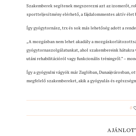
Szakemberek segítenek megszerezni azt az izomerőt, ro
sportteljesítmény elérhető, a fájdalommentes aktív élet 
Így gyógytornász, trx és sok más lehetőség adott a rendel
„A mozgásban nem lehet akadály a mozgáskorlátozottság
gyógytornaszolgálatunkat, ahol szakembereink hátukra ve
utáni rehabilitációról vagy funkcionális tréningről.” – mo
Így a gyógyulni vágyók már Zuglóban, Dunaújvárosban, otth
megfelelő szakembereket, akik a gyógyulás és egészségm
0
AJÁNLOT