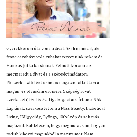
Gyerekkorom óta vonz a divat. Szidi mamival, aki
franciaszabász volt, ruhákat terveztünk nekem és
Hamvas Jutka babámnak. Felnőtt koromra is
megmaradt a divat és a szépség imádatom.
Főszerkesztőként számos magazint alkottam a
magam és olvasóim örömére. Szépség rovat
szerkesztőként is évekig dolgoztam. Írtam a Nők
Lapjának, szerkesztettem a Miss Beauty, Diabetical
Living, Hölgyvilág, Gyöngy, 100xSzép és sok más
magazint. Küldetésem, hogy megmutassam, hogyan
tudjuk kihozni magunkból a maximumot. Nem