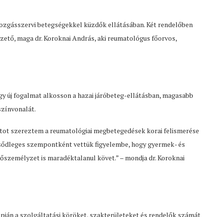
ozgásszervi betegségekkel küzdők ellátásában. Két rendelőben
zető, maga dr. Koroknai András, aki reumatológus főorvos,
ogy új fogalmat alkosson a hazai járóbeteg-ellátásban, magasabb
színvonalát.
tot szereztem a reumatológiai megbetegedések korai felismerése
elsődleges szempontként vettük figyelembe, hogy gyermek- és
lőszemélyzet is maradéktalanul követ.” – mondja dr. Koroknai
lapján a szolgáltatási köröket, szakterületeket és rendelők számát