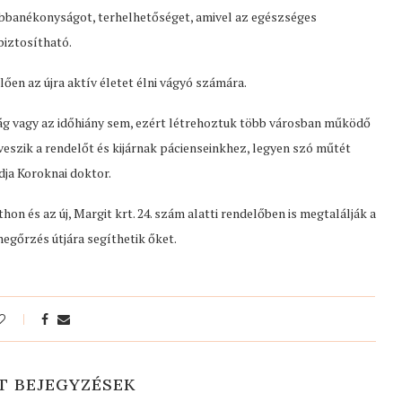
bbanékonyságot, terhelhetőséget, amivel az egészséges
biztosítható.
ően az újra aktív életet élni vágyó számára.
 vagy az időhiány sem, ezért létrehoztuk több városban működő
szik a rendelőt és kijárnak pácienseinkhez, legyen szó műtét
ndja Koroknai doktor.
on és az új, Margit krt. 24. szám alatti rendelőben is megtalálják a
egőrzés útjára segíthetik őket.
T BEJEGYZÉSEK