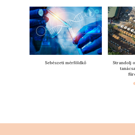
suljon egy
Sebészeti mérföldkő
Strandolj
tanács
für