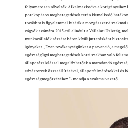
folyamatosan növelték. Alkalmazkodva a kor igényeihez be
porckopásos megbetegedések terén kiemelkedő hatékony
továbbra is figyelemmel kísérik a mozgásszervi szakmai 
vágyók számára. 2013-tól elindult a Vállalati Üzletág, 
munkavállalók részére béren kívüli juttatásként biztosít
igényeket. „Ezen tevékenységünket a prevenció, a megelő
egészségügyi megbetegedések korai szakban való felisme
állapotészleléssel megelőzhetőek a maradandó egészség
edzéstervek összeállításával, állapotfelmérésekkel és k
egészségmegőrzéséhez.”- mondja a szakmai vezető.