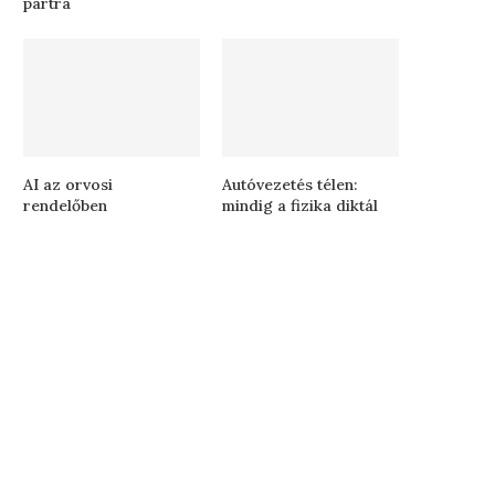
partra
AI az orvosi
Autóvezetés télen:
rendelőben
mindig a fizika diktál