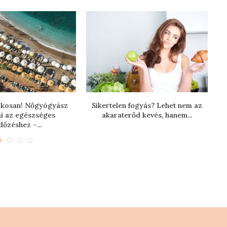
 okosan! Nőgyógyász
Sikertelen fogyás? Lehet nem az
ai az egészséges
akaraterőd kevés, hanem...
dőzéshez –...