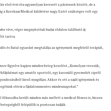
ás első évei óta ugyanolyan keresett a páciensek között, de a
ig a Koroknai Medical küldetése nagy. Ezért szükséges volt egy
be véve, végre megnyitottuk budai oldalon található új
tt tartva.
dős és fiatal egyaránt megtalálja az igényeinek megfelelő terápiát,
ensre figyelve kapjon minden beteg kezelést. „Komolyan vesszük,
rékfájdalmat egy amatőr sportoló, egy karonülő gyermekét cipelő
gondozásából kieső nyugdíjas. Akkor és ott a saját igényeinek és
segítünk elérni a fájdalommentes mindennapokat.”
al fókuszába került minden más mellett a medical fitness is, hiszen
n betegségből felépülők is pontosan tudják.