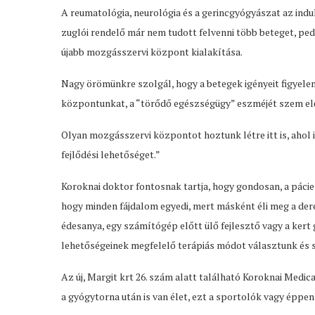
A reumatológia, neurológia és a gerincgyógyászat az indul
zuglói rendelő már nem tudott felvenni több beteget, ped
újabb mozgásszervi központ kialakítása.
Nagy örömünkre szolgál, hogy a betegek igényeit figyelem
központunkat, a “törődő egészségügy” eszméjét szem elő
Olyan mozgásszervi központot hoztunk létre itt is, ahol i
fejlődési lehetőséget.”
Koroknai doktor fontosnak tartja, hogy gondosan, a páci
hogy minden fájdalom egyedi, mert másként éli meg a de
édesanya, egy számítógép előtt ülő fejlesztő vagy a kert 
lehetőségeinek megfelelő terápiás módot választunk és 
Az új, Margit krt 26. szám alatt található Koroknai Medic
a gyógytorna után is van élet, ezt a sportolók vagy éppe