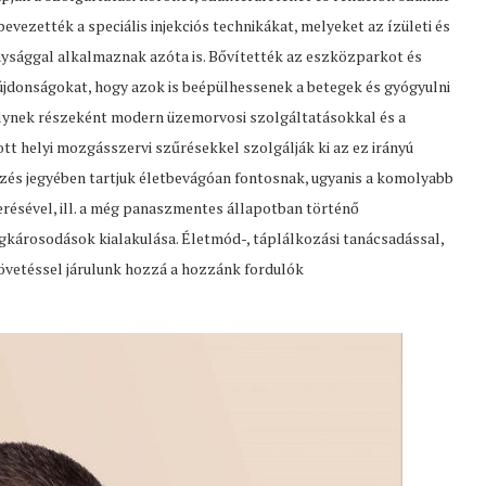
vezették a speciális injekciós technikákat, melyeket az ízületi és
sággal alkalmaznak azóta is. Bővítették az eszközparkot és
újdonságokat, hogy azok is beépülhessenek a betegek és gyógyulni
melynek részeként modern üzemorvosi szolgáltatásokkal és a
ott helyi mozgásszervi szűrésekkel szolgálják ki az ez irányú
zés jegyében tartjuk életbevágóan fontosnak, ugyanis a komolyabb
résével, ill. a még panaszmentes állapotban történő
károsodások kialakulása. Életmód-, táplálkozási tanácsadással,
övetéssel járulunk hozzá a hozzánk fordulók