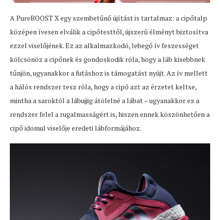
A PureBOOST X egy szembetűnő újítást is tartalmaz: a cipőtalp
középen ívesen elválik a cipőtesttől, újszerű élményt biztosítva
ezzel viselőjének. Ez az alkalmazkodó, lebegő ív feszességet
kölcsönöz a cipőnek és gondoskodik róla, hogy a láb kisebbnek
tűnjön, ugyanakkor a futáshoz is támogatást nyújt. Az ív mellett
a hálós rendszer tesz róla, hogy a cipő azt az érzetet keltse,
mintha a saroktól a lábujjig átölelné a lábat – ugyanakkor ez a
rendszer felel a rugalmasságért is, hiszen ennek köszönhetően a
cipő idomul viselője eredeti lábformájához.