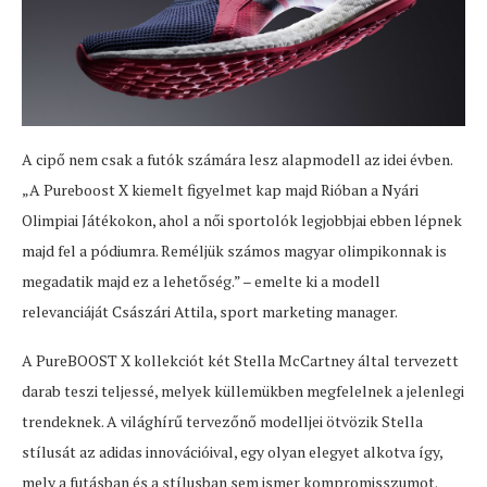
A cipő nem csak a futók számára lesz alapmodell az idei évben.
„A Pureboost X kiemelt figyelmet kap majd Rióban a Nyári
Olimpiai Játékokon, ahol a női sportolók legjobbjai ebben lépnek
majd fel a pódiumra. Reméljük számos magyar olimpikonnak is
megadatik majd ez a lehetőség.” – emelte ki a modell
relevanciáját Császári Attila, sport marketing manager.
A PureBOOST X kollekciót két Stella McCartney által tervezett
darab teszi teljessé, melyek küllemükben megfelelnek a jelenlegi
trendeknek. A világhírű tervezőnő modelljei ötvözik Stella
stílusát az adidas innovációival, egy olyan elegyet alkotva így,
mely a futásban és a stílusban sem ismer kompromisszumot.