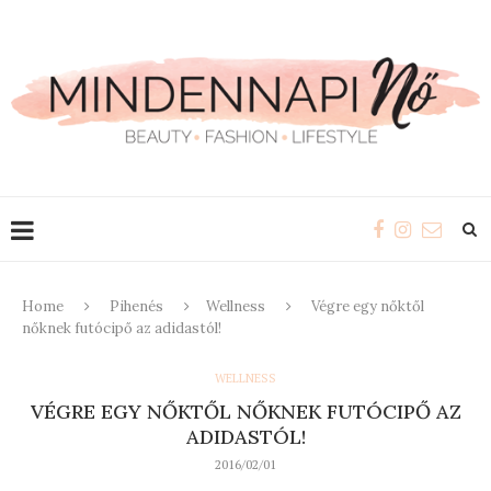
Home
Pihenés
Wellness
Végre egy nőktől
nőknek futócipő az adidastól!
WELLNESS
VÉGRE EGY NŐKTŐL NŐKNEK FUTÓCIPŐ AZ
ADIDASTÓL!
2016/02/01