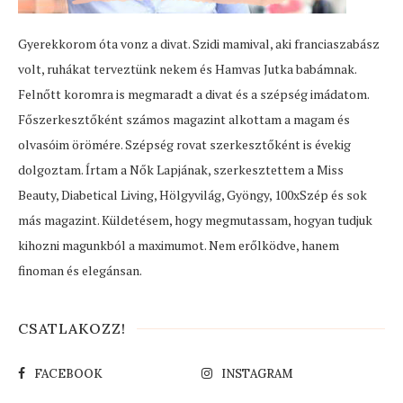
Gyerekkorom óta vonz a divat. Szidi mamival, aki franciaszabász
volt, ruhákat terveztünk nekem és Hamvas Jutka babámnak.
Felnőtt koromra is megmaradt a divat és a szépség imádatom.
Főszerkesztőként számos magazint alkottam a magam és
olvasóim örömére. Szépség rovat szerkesztőként is évekig
dolgoztam. Írtam a Nők Lapjának, szerkesztettem a Miss
Beauty, Diabetical Living, Hölgyvilág, Gyöngy, 100xSzép és sok
más magazint. Küldetésem, hogy megmutassam, hogyan tudjuk
kihozni magunkból a maximumot. Nem erőlködve, hanem
finoman és elegánsan.
CSATLAKOZZ!
FACEBOOK
INSTAGRAM