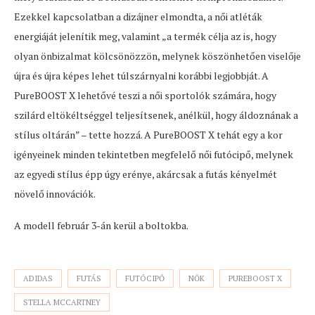
Ezekkel kapcsolatban a dizájner elmondta, a női atléták
energiáját jelenítik meg, valamint „a termék célja az is, hogy
olyan önbizalmat kölcsönözzön, melynek köszönhetően viselője
újra és újra képes lehet túlszárnyalni korábbi legjobbját. A
PureBOOST X lehetővé teszi a női sportolók számára, hogy
szilárd eltökéltséggel teljesítsenek, anélkül, hogy áldoznának a
stílus oltárán” – tette hozzá. A PureBOOST X tehát egy a kor
igényeinek minden tekintetben megfelelő női futócipő, melynek
az egyedi stílus épp úgy erénye, akárcsak a futás kényelmét
növelő innovációk.
A modell február 3-án kerül a boltokba.
ADIDAS
FUTÁS
FUTÓCIPŐ
NŐK
PUREBOOST X
STELLA MCCARTNEY