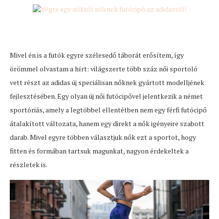
Mivel én is a futók egyre szélesedő táborát erősítem, így
örömmel olvastam a hírt: világszerte több száz női sportoló
vett részt az adidas új speciálisan nőknek gyártott modelljének
fejlesztésében. Egy olyan új női futócipővel jelentkezik a német
sportóriás, amely a legtöbbel ellentétben nem egy férfi futócipő
átalakított változata, hanem egy direkt a nők igényeire szabott
darab. Mivel egyre többen választjuk nők ezt a sportot, hogy
fitten és formában tartsuk magunkat, nagyon érdekeltek a
részletek is.