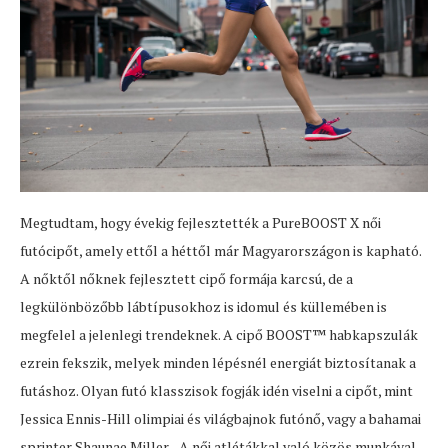
Megtudtam, hogy évekig fejlesztették a PureBOOST X női
futócipőt, amely ettől a héttől már Magyarországon is kapható.
A nőktől nőknek fejlesztett cipő formája karcsú, de a
legkülönbözőbb lábtípusokhoz is idomul és küllemében is
megfelel a jelenlegi trendeknek. A cipő BOOST™ habkapszulák
ezrein fekszik, melyek minden lépésnél energiát biztosítanak a
futáshoz. Olyan futó klasszisok fogják idén viselni a cipőt, mint
Jessica Ennis-Hill olimpiai és világbajnok futónő, vagy a bahamai
sprinter Shaunae Miller. „A női atlétákkal való közös munkával