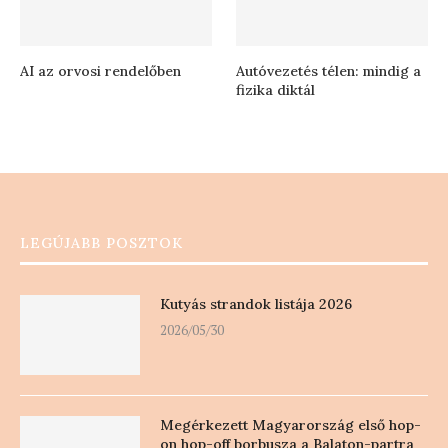
AI az orvosi rendelőben
Autóvezetés télen: mindig a
fizika diktál
LEGÚJABB POSZTOK
Kutyás strandok listája 2026
2026/05/30
Megérkezett Magyarország első hop-
on hop-off borbusza a Balaton-partra