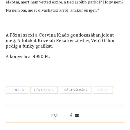
elkötni, mert nem vetted észre, a tied arrébb parkol? Hogy nem?
Na nem baj, most olvashatsz arról, amikor én igen.”
A Főzni szexi a Corvina Kiadó gondozásában jelent
meg. A fotókat Kövesdi Réka készítette, Vető Gábor
pedig a funky grafikát.
A könyv ára: 4990 Ft.
BLOGGER
DÉR SZILVIA
HÁZI SÁFRÁNY
RECEPT
0