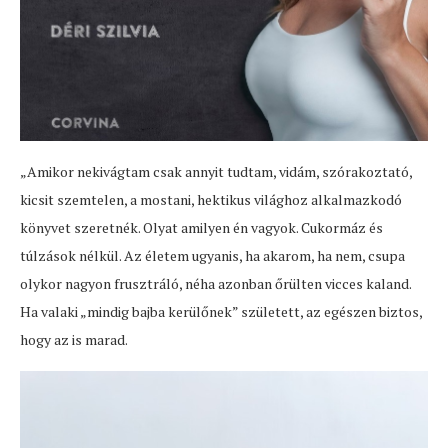
„Amikor nekivágtam csak annyit tudtam, vidám, szórakoztató,
kicsit szemtelen, a mostani, hektikus világhoz alkalmazkodó
könyvet szeretnék. Olyat amilyen én vagyok. Cukormáz és
túlzások nélkül. Az életem ugyanis, ha akarom, ha nem, csupa
olykor nagyon frusztráló, néha azonban őrülten vicces kaland.
Ha valaki „mindig bajba kerülőnek” született, az egészen biztos,
hogy az is marad.