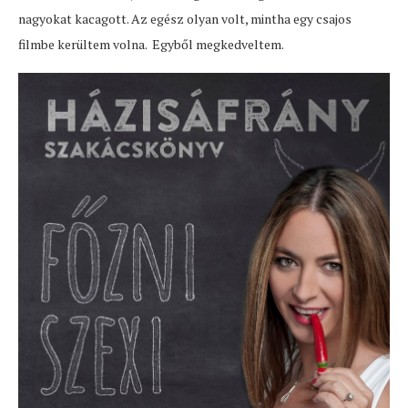
nagyokat kacagott. Az egész olyan volt, mintha egy csajos
filmbe kerültem volna. Egyből megkedveltem.