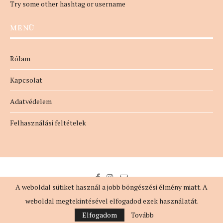
Try some other hashtag or username
MENÜ
Rólam
Kapcsolat
Adatvédelem
Felhasználási feltételek
A weboldal sütiket használ a jobb böngészési élmény miatt. A
weboldal megtekintésével elfogadod ezek használatát.
@2018 - MindennapiNő. All Right Reserved. Designed by
evaszlfk
Elfogadom
Tovább