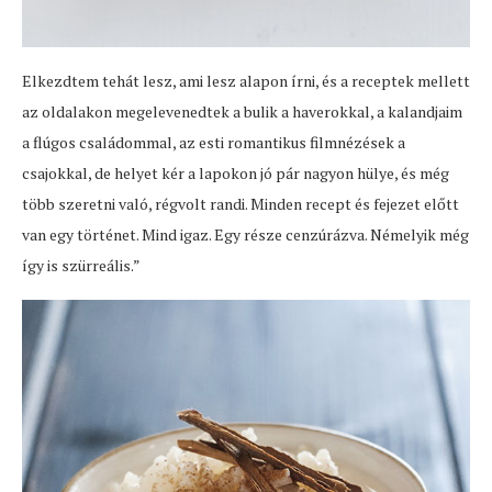
Elkezdtem tehát lesz, ami lesz alapon írni, és a receptek mellett
az oldalakon megelevenedtek a bulik a haverokkal, a kalandjaim
a flúgos családommal, az esti romantikus filmnézések a
csajokkal, de helyet kér a lapokon jó pár nagyon hülye, és még
több szeretni való, régvolt randi. Minden recept és fejezet előtt
van egy történet. Mind igaz. Egy része cenzúrázva. Némelyik még
így is szürreális.”