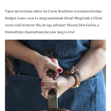
Vajon mi történne akkor ha Carrie Bradshaw összehaverkodna
Bridget Jones-szal és megtanulnának főzni? Megírnák a Főzni
szexi című könyvet. Na, de egy pillanat! Hiszen Déri Szilvia, a
Házisáfrány (hazisafrany.hu) már meg is írta!