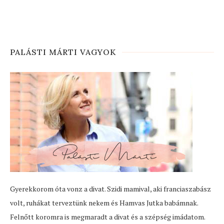
PALÁSTI MÁRTI VAGYOK
Gyerekkorom óta vonz a divat. Szidi mamival, aki franciaszabász
volt, ruhákat terveztünk nekem és Hamvas Jutka babámnak.
Felnőtt koromra is megmaradt a divat és a szépség imádatom.