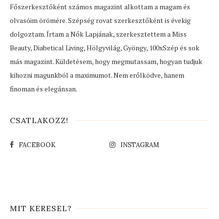
Főszerkesztőként számos magazint alkottam a magam és
olvasóim örömére. Szépség rovat szerkesztőként is évekig
dolgoztam. Írtam a Nők Lapjának, szerkesztettem a Miss
Beauty, Diabetical Living, Hölgyvilág, Gyöngy, 100xSzép és sok
más magazint. Küldetésem, hogy megmutassam, hogyan tudjuk
kihozni magunkból a maximumot. Nem erőlködve, hanem
finoman és elegánsan.
CSATLAKOZZ!
FACEBOOK
INSTAGRAM
MIT KERESEL?