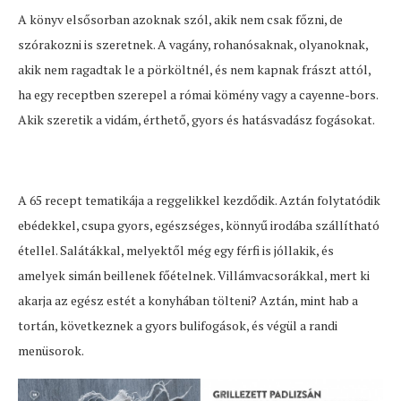
A könyv elsősorban azoknak szól, akik nem csak főzni, de
szórakozni is szeretnek. A vagány, rohanósaknak, olyanoknak,
akik nem ragadtak le a pörköltnél, és nem kapnak frászt attól,
ha egy receptben szerepel a római kömény vagy a cayenne-bors.
Akik szeretik a vidám, érthető, gyors és hatásvadász fogásokat.
A 65 recept tematikája a reggelikkel kezdődik. Aztán folytatódik
ebédekkel, csupa gyors, egészséges, könnyű irodába szállítható
étellel. Salátákkal, melyektől még egy férfi is jóllakik, és
amelyek simán beillenek főételnek. Villámvacsorákkal, mert ki
akarja az egész estét a konyhában tölteni? Aztán, mint hab a
tortán, következnek a gyors bulifogások, és végül a randi
menüsorok.