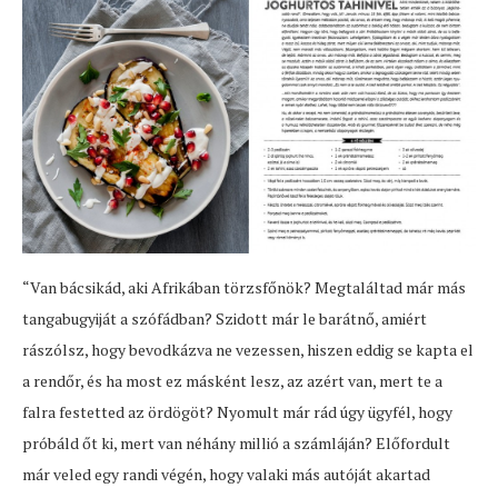
“Van bácsikád, aki Afrikában törzsfőnök? Megtaláltad már más
tangabugyiját a szófádban? Szidott már le barátnő, amiért
rászólsz, hogy bevodkázva ne vezessen, hiszen eddig se kapta el
a rendőr, és ha most ez másként lesz, az azért van, mert te a
falra festetted az ördögöt? Nyomult már rád úgy ügyfél, hogy
próbáld őt ki, mert van néhány millió a számláján? Előfordult
már veled egy randi végén, hogy valaki más autóját akartad