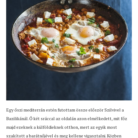
Egy őszi mediterrán estén futottam össze először Szilvivel a
Bazilikánál. Ő két sráccal az oldalán azon elmélkedett, mit főz
majd ezeknek a külföldieknek otthon, mert az egyik most
szakított a barátnőjével és meg kellene vigasztalni. Közben