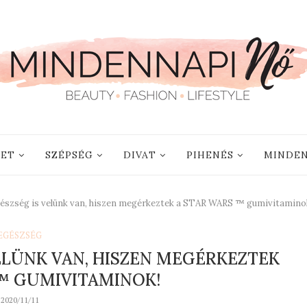
LET
SZÉPSÉG
DIVAT
PIHENÉS
MINDEN
egészség is velünk van, hiszen megérkeztek a STAR WARS ™ gumivitamino
EGÉSZSÉG
VELÜNK VAN, HISZEN MEGÉRKEZTEK
™ GUMIVITAMINOK!
2020/11/11