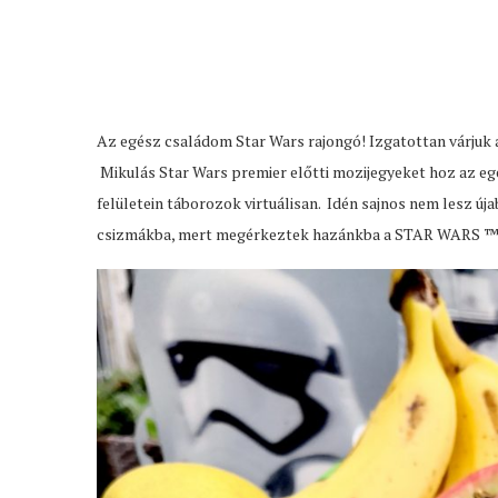
Az egész családom Star Wars rajongó! Izgatottan várjuk a
Mikulás Star Wars premier előtti mozijegyeket hoz az eg
felületein táborozok virtuálisan. Idén sajnos nem lesz új
csizmákba, mert megérkeztek hazánkba a STAR WARS ™