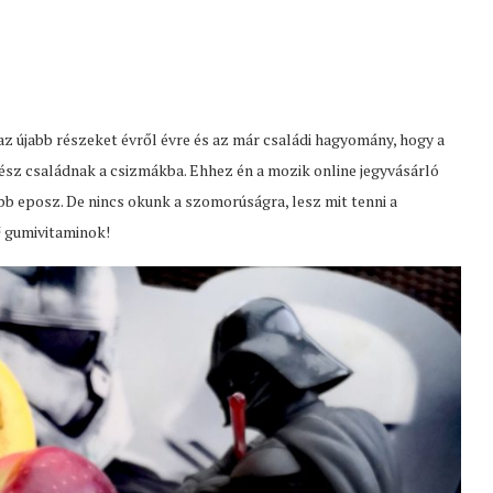
z újabb részeket évről évre és az már családi hagyomány, hogy a
ész családnak a csizmákba. Ehhez én a mozik online jegyvásárló
abb eposz. De nincs okunk a szomorúságra, lesz mit tenni a
 gumivitaminok!