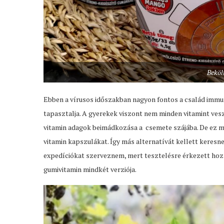
Beköl
Ebben a vírusos időszakban nagyon fontos a család immu
tapasztalja. A gyerekek viszont nem minden vitamint vesz
vitamin adagok beimádkozása a csemete szájába. De ez még
vitamin kapszulákat. Így más alternatívát kellett keresn
expedíciókat szerveznem, mert tesztelésre érkezett ho
gumivitamin mindkét verziója.