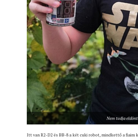
Nem tudja eldönte
Itt van R2-D2 és BB-8 a két cuki robot, mindkettő a fiaim