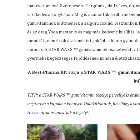
már csak az övé. Szerencsére Gergőnek, aki 13 éves, éppe
verekedés a konyhában. Meg is számolták 33 db van benne
gumivitaminok is átmentek a szigorú családi tesztünkön. 
és az öreg Yoda mester is és még más kedvenc hüsük is, leg
mondták, nem érzik a vitamin ízt, inkább a finom gyümölcsö
narancs. A STAR WARS ™ gumivitaminok összetevőit, vitam
gyermekek egészséges fejlődésének minden életszakaszá
A Best-Pharma Kft várja a STAR WARS ™ gumivitami
in
TIPP: a STAR WARS ™ gumivitamin tégelye persellyé is átalakít
megtartva a kupakon könnyen kialakíthatunk, ha elfogy a vi
Hiszen újrahasznosítjuk a tégelyt!