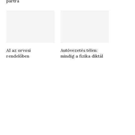
partra
AI az orvosi
Autóvezetés télen:
rendelőben
mindig a fizika diktál