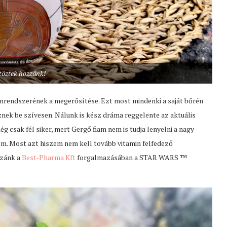
töztek hozzánk!
nrendszerének a megerősítése. Ezt most mindenki a saját bőrén
nek be szívesen. Nálunk is kész dráma reggelente az aktuális
 csak fél siker, mert Gergő fiam nem is tudja lenyelni a nagy
em. Most azt hiszem nem kell tovább vitamin felfedező
zzánk a
Best-Pharma Kft
forgalmazásában a STAR WARS ™