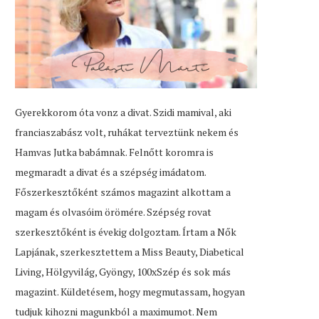
Gyerekkorom óta vonz a divat. Szidi mamival, aki
franciaszabász volt, ruhákat terveztünk nekem és
Hamvas Jutka babámnak. Felnőtt koromra is
megmaradt a divat és a szépség imádatom.
Főszerkesztőként számos magazint alkottam a
magam és olvasóim örömére. Szépség rovat
szerkesztőként is évekig dolgoztam. Írtam a Nők
Lapjának, szerkesztettem a Miss Beauty, Diabetical
Living, Hölgyvilág, Gyöngy, 100xSzép és sok más
magazint. Küldetésem, hogy megmutassam, hogyan
tudjuk kihozni magunkból a maximumot. Nem