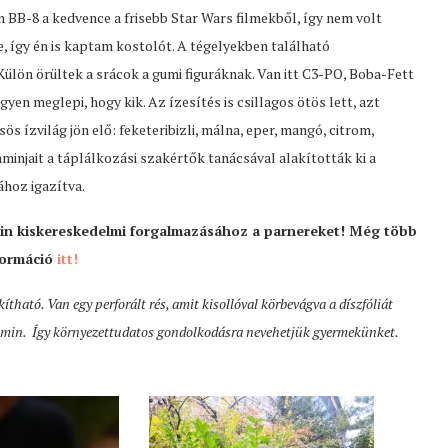
n BB-8 a kedvence a frisebb Star Wars filmekből, így nem volt
, így én is kaptam kostolót. A tégelyekben található
Külön örültek a srácok a gumi figuráknak. Van itt C3-PO, Boba-Fett
yen meglepi, hogy kik. Az ízesítés is csillagos ötös lett, azt
s ízvilág jön elő: feketeribizli, málna, eper, mangó, citrom,
injait a táplálkozási szakértők tanácsával alakították ki a
hoz igazítva.
n kiskereskedelmi forgalmazásához a parnereket! Még több
formáció
itt!
ható. Van egy perforált rés, amit kisollóval körbevágva a díszfóliát
tamin. Így környezettudatos gondolkodásra nevehetjük gyermekünket.