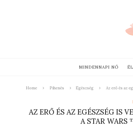
MINDENNAPI NŐ
É
Home
Pihenés
Egészség
Az erő és az 
AZ ERŐ ÉS AZ EGÉSZSÉG IS 
A STAR WARS 