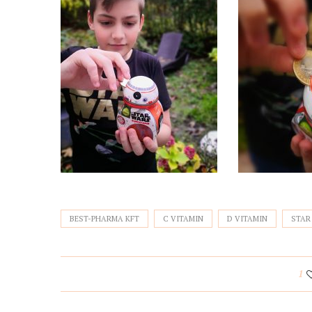
BEST-PHARMA KFT
C VITAMIN
D VITAMIN
STAR
1