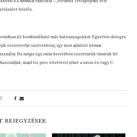
kkenti a a mimikai ráncokat –, továbbá Tetrapepdid 30 is
ításáért felelős.
formában jól kombinálható más hatóanyagokkal. Egyetlen dologra
gyik összetevője savérzékeny, így nem ajánlott kémiai
ználni. Ha mégis egy rutin keretében szeretnénk vinnénk fel
asználjuk, majd tíz perc elteltével jöhet a savas és/vagy C-
T BEJEGYZÉSEK