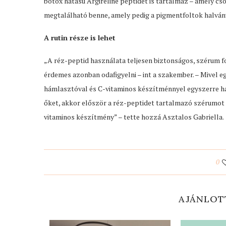
botox hatású Argireline peptidet is tartalmaz – amely csö
megtalálható benne, amely pedig a pigmentfoltok halvány
A rutin része is lehet
„A réz-peptid használata teljesen biztonságos, szérum 
érdemes azonban odafigyelni – int a szakember. – Mivel e
hámlasztóval és C-vitaminos készítménnyel egyszerre has
őket, akkor először a réz-peptidet tartalmazó szérumot h
vitaminos készítmény” – tette hozzá Asztalos Gabriella.
0
AJÁNLOT