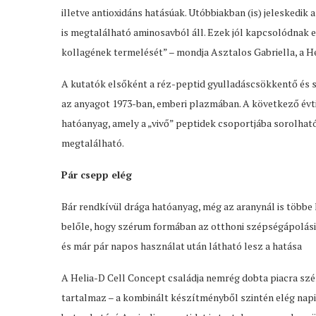
illetve antioxidáns hatásúak. Utóbbiakban (is) jeleskedi
is megtalálható aminosavból áll. Ezek jól kapcsolódnak
kollagének termelését” – mondja Asztalos Gabriella, a H
A kutatók elsőként a réz-peptid gyulladáscsökkentő és se
az anyagot 1973-ban, emberi plazmában. A következő évti
hatóanyag, amely a „vivő” peptidek csoportjába sorolható,
megtalálható.
Pár csepp elég
Bár rendkívül drága hatóanyag, még az aranynál is több
belőle, hogy szérum formában az otthoni szépségápolási 
és már pár napos használat után látható lesz a hatása
A Helia-D Cell Concept családja nemrég dobta piacra szér
tartalmaz – a kombinált készítményből szintén elég napi