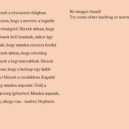
No images found!
szek a rózsaszín világban.
Try some other hashtag or user
szem, hogy a nevetés a legjobb
lóriaégető. Hiszek abban, hogy
ősnek kell lennünk, mikor úgy
nik, hogy minden rosszra fordul.
szek abban, hogy a boldog
nyok a legcsinosabbak. Hiszek
ban, hogy a holnap egy újabb
p! Hiszek a csodákban. Ragadd
g minden napodat. Örülj a
ljesség igényével. Minden napnak,
y, ahogy van. - Audrey Hepburn