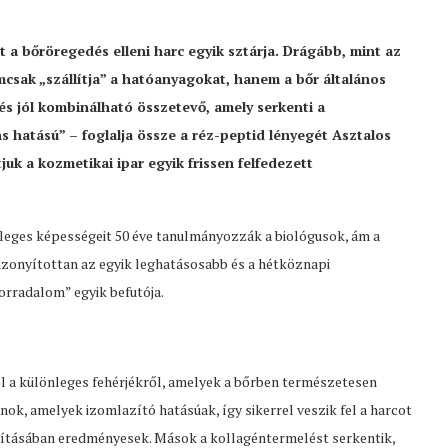
t a bőröregedés elleni harc egyik sztárja. Drágább, mint az
csak „szállítja” a hatóanyagokat, hanem a bőr általános
és jól kombinálható összetevő, amely serkenti a
s hatású” – foglalja össze a réz-peptid lényegét Asztalos
uk a kozmetikai ipar egyik frissen felfedezett
leges képességeit 50 éve tanulmányozzák a biológusok, ám a
bizonyítottan az egyik leghatásosabb és a hétköznapi
rradalom” egyik befutója.
l a különleges fehérjékről, amelyek a bőrben természetesen
ok, amelyek izomlazító hatásúak, így sikerrel veszik fel a harcot
yításában eredményesek. Mások a kollagéntermelést serkentik,