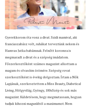
Gyerekkorom óta vonz a divat. Szidi mamival, aki
franciaszabász volt, ruhákat terveztünk nekem és
Hamvas Jutka babámnak. Felnőtt koromra is
megmaradt a divat és a szépség imádatom.
Főszerkesztőként számos magazint alkottam a
magam és olvasóim örömére. Szépség rovat
szerkesztőként is évekig dolgoztam. Írtam a Nők
Lapjának, szerkesztettem a Miss Beauty, Diabetical
Living, Hölgyvilág, Gyöngy, 100xSzép és sok más
magazint. Küldetésem, hogy megmutassam, hogyan
tudjuk kihozni magunkból a maximumot. Nem