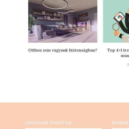
oziban
Otthon sem vagyunk biztonságban?
Top 4+1 tre
mun
LEGÚJABB POSZTOK
HISZEK