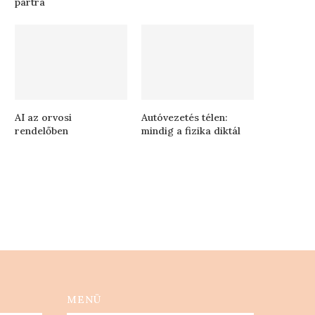
partra
AI az orvosi
Autóvezetés télen:
Win a Wedding: Selecting the
Vizipók is a kórházba kerü
rendelőben
mindig a fizika diktál
jewellery you will...
MENÜ