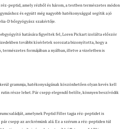
k a réz-peptid, amely rézből és három, a testben természetes módon
 egymáshoz és együtt még nagyobb hatékonysággal segítik a jó
elia-D bőrgyógyász szakértője.
bgyógyító hatására figyeltek fel, Loren Pickart izolálta először
zedekben további kísérletek sorozata bizonyította, hogy a
 természetes formájában a nyálban, illetve a vizeletben is
e kerül grammja, hatékonyságának köszönhetően olyan kevés kell
rutin része lehet. Pár csepp elegendő belőle, könnyen beszívódik
umcsaládját, amelynek Peptid Filler tagja réz-peptidet is
 pár csepp az arckrémünk alá. Ez a szérum a réz-peptiden túl