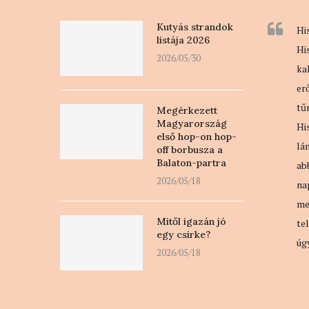
Kutyás strandok
Hi
listája 2026
Hi
2026/05/30
ka
er
tű
Megérkezett
Magyarország
Hi
első hop-on hop-
lá
off borbusza a
Balaton-partra
ab
2026/05/18
na
me
Mitől igazán jó
te
egy csirke?
úg
2026/05/18