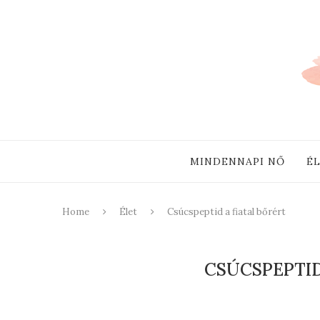
MINDENNAPI NŐ
É
Home
Élet
Csúcspeptid a fiatal bőrért
CSÚCSPEPTID