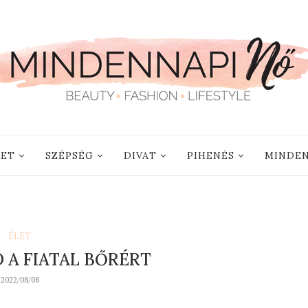
LET
SZÉPSÉG
DIVAT
PIHENÉS
MINDEN
ÉLET
 A FIATAL BŐRÉRT
2022/08/08