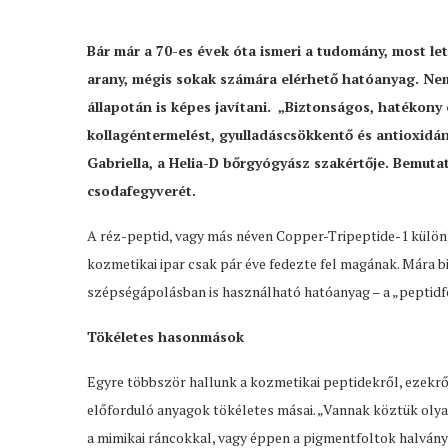
Bár már a 70-es évek óta ismeri a tudomány, most let
arany, mégis sokak számára elérhető hatóanyag. Nem
állapotán is képes javítani. „Biztonságos, hatékony 
kollagéntermelést, gyulladáscsökkentő és antioxidán
Gabriella, a Helia-D bőrgyógyász szakértője. Bemutatj
csodafegyverét.
A réz-peptid, vagy más néven Copper-Tripeptide-1 külön
kozmetikai ipar csak pár éve fedezte fel magának. Mára 
szépségápolásban is használható hatóanyag – a „peptidfo
Tökéletes hasonmások
Egyre többször hallunk a kozmetikai peptidekről, ezekrő
előforduló anyagok tökéletes másai. „Vannak köztük olyan
a mimikai ráncokkal, vagy éppen a pigmentfoltok halván