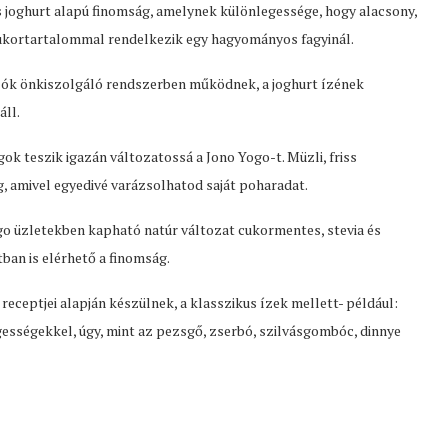
oghurt alapú finomság, amelynek különlegessége, hogy alacsony,
ukortartalommal rendelkezik egy hagyományos fagyinál.
zók önkiszolgáló rendszerben működnek, a joghurt ízének
áll.
k teszik igazán változatossá a Jono Yogo-t. Müzli, friss
, amivel egyedivé varázsolhatod saját poharadat.
o üzletekben kapható natúr változat cukormentes, stevia és
ban is elérhető a finomság.
eptjei alapján készülnek, a klasszikus ízek mellett- például:
egességekkel, úgy, mint az pezsgő, zserbó, szilvásgombóc, dinnye