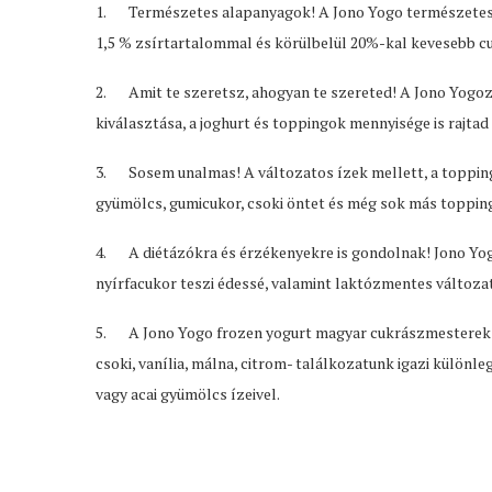
1. Természetes alapanyagok! A Jono Yogo természetes j
1,5 % zsírtartalommal és körülbelül 20%-kal kevesebb c
2. Amit te szeretsz, ahogyan te szereted! A Jono Yogo
kiválasztása, a joghurt és toppingok mennyisége is rajtad 
3. Sosem unalmas! A változatos ízek mellett, a toppingo
gyümölcs, gumicukor, csoki öntet és még sok más topping
4. A diétázókra és érzékenyekre is gondolnak! Jono Yog
nyírfacukor teszi édessé, valamint laktózmentes változat
5. A Jono Yogo frozen yogurt magyar cukrászmesterek rec
csoki, vanília, málna, citrom- találkozatunk igazi különl
vagy acai gyümölcs ízeivel.