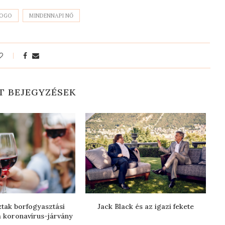
YOGO
MINDENNAPI NŐ
T BEJEGYZÉSEK
tak borfogyasztási
Jack Black és az igazi fekete
Eg
a koronavírus-járvány