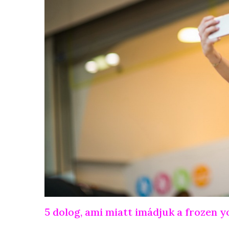
5 dolog, ami miatt imádjuk a frozen y