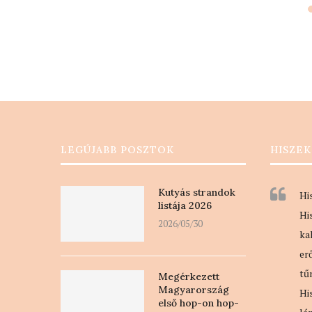
alatt,
LEGÚJABB POSZTOK
HISZEK
Kutyás strandok
Hi
listája 2026
Hi
2026/05/30
ka
er
tű
Megérkezett
Magyarország
Hi
első hop-on hop-