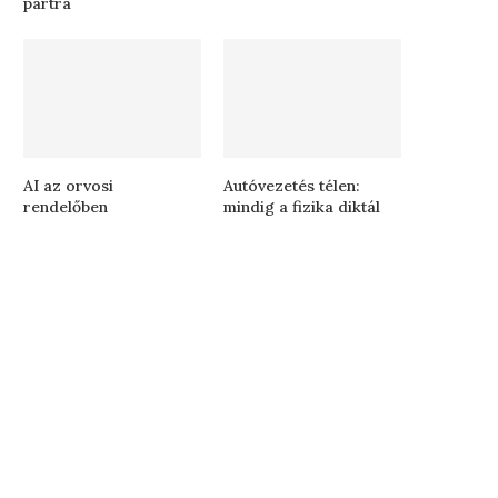
partra
AI az orvosi
Autóvezetés télen:
rendelőben
mindig a fizika diktál