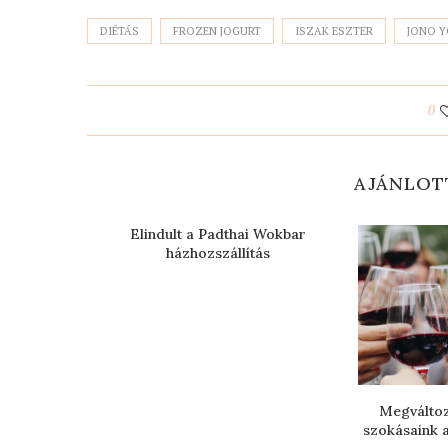
DIÉTÁS
FROZEN JOGURT
ISZAK ESZTER
JONO 
0
AJÁNLOT
Elindult a Padthai Wokbar
házhozszállítás
lmeseinek
Megváltoz
szokásaink 