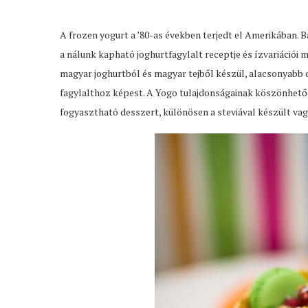
A frozen yogurt a ’80-as években terjedt el Amerikában. B
a nálunk kapható joghurtfagylalt receptje és ízvariációi 
magyar joghurtból és magyar tejből készül, alacsonyabb
fagylalthoz képest. A Yogo tulajdonságainak köszönhető
fogyasztható desszert, különösen a steviával készült va