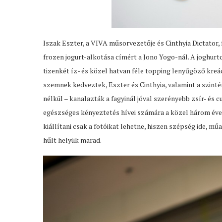
Iszak Eszter, a VIVA műsorvezetője és Cinthyia Dictator, 
frozen jogurt-alkotása címért a Jono Yogo-nál. A joghurt
tizenkét íz- és közel hatvan féle topping lenyűgöző kre
szemnek kedveztek, Eszter és Cinthyia, valamint a szinté
nélkül – kanalazták a fagyinál jóval szerényebb zsír- és 
egészséges kényeztetés hívei számára a közel három éve 
kiállítani csak a fotóikat lehetne, hiszen szépség ide, m
hűlt helyük marad.