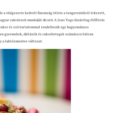
ár a világszerte kedvelt finomság ötlete a tengerentúlról érkezett,
magyar cukrászok munkáját dicséri. A Jono Yogo kizárólag élőflórás
 cukor és zsírtartalommal rendelkezik egy hagyományos
en gyermekek, diétázók és cukorbetegek számára is bátran
gy a laktózmentes változat.