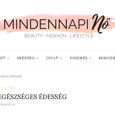
LET
SZÉPSÉG
DIVAT
PIHENÉS
MINDEN
zséges édesség
GASZTRO
EGÉSZSÉGES ÉDESSÉG
2016/02/10