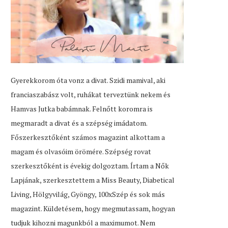
Gyerekkorom óta vonz a divat. Szidi mamival, aki
franciaszabász volt, ruhákat terveztünk nekem és
Hamvas Jutka babámnak. Felnőtt koromra is
megmaradt a divat és a szépség imádatom.
Főszerkesztőként számos magazint alkottam a
magam és olvasóim örömére. Szépség rovat
szerkesztőként is évekig dolgoztam. Írtam a Nők
Lapjának, szerkesztettem a Miss Beauty, Diabetical
Living, Hölgyvilág, Gyöngy, 100xSzép és sok más
magazint. Küldetésem, hogy megmutassam, hogyan
tudjuk kihozni magunkból a maximumot. Nem