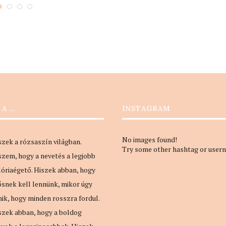
 nagy szükség...
 A …
INSTAGRAM
No images found!
szek a rózsaszín világban.
Try some other hashtag or user
szem, hogy a nevetés a legjobb
lóriaégető. Hiszek abban, hogy
ősnek kell lennünk, mikor úgy
nik, hogy minden rosszra fordul.
szek abban, hogy a boldog