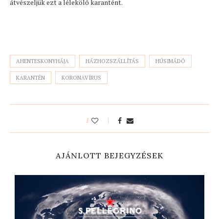
átvészeljük ezt a lélekölő karantént.
AHENTESKONYHÁJA
HÁZHOZSZÁLLÍTÁS
HÚSIMÁDÓ
KARANTÉN
KORONAVÍRUS
1
AJÁNLOTT BEJEGYZÉSEK