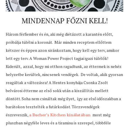
MINDENNAP FŐZNI KELL!
Három férfiember és én, aki még diétázott a karantén előtt,
próbálja túlélni a koronát. Már minden receptem ellőttem
kétszer és éppen azon siránkoztam, hogy kell egy terv, amikor
lett egy terv. A Woman Power Project tagjai igazi túlélők!
Kiderült, azzal, hogy mi otthon ragadtunk, az éttermek is nehéz
helyzetbe kerültek, nincsenek vendégek. De voltak, akik gyorsan
reagáltak a változásra! A Hentes konyhája Csonka Zsolt
belvárosi étterme az első sokk után a kiszállítás mellett
döntött. Soha nem csináltak még ilyet, így az első időszakban a
barátokon tesztelték a futárkodást. Törzsvendégek
észreveszik,
a Bucher’s Kitchen kínálatában
most még
pluszban négyféle leves és a tiramisu is szerepel, többféle