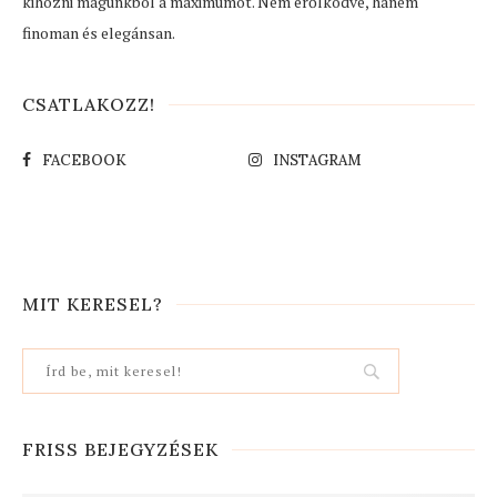
kihozni magunkból a maximumot. Nem erőlködve, hanem
finoman és elegánsan.
CSATLAKOZZ!
FACEBOOK
INSTAGRAM
MIT KERESEL?
FRISS BEJEGYZÉSEK