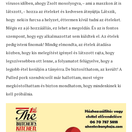
vírusos időben, ahogy Zsolt mosolyogva, – ami a maszkon át is
látszott, – hozza az ételeket és kedvesen átnyújtja. Látszik,
hogy neki is furcsa a helyzet, éttermen kívül tudni az ételeket.
Mégis ez a jó hozzáállás, ez lehet a megoldás. És az is fontos
szempont, hogy egy alkalmazottat sem küldtek el. Az ételek
pedig isteni finomak! Mindig elmondta, az ételek átadása
közben, hogy kis melegítést igényel és látszott rajta, hogy
legszívesebben ott lenne, a folyamatot felügyelve, hogy a
legjobb étel kerüljön a tányérra. De biztosíthatom, az került! A
Pulled pork szendvicsről már hallottam, most végre
megkóstolhattam és bizton mondhatom, hogy mindenkinek ki
kell próbálnia.