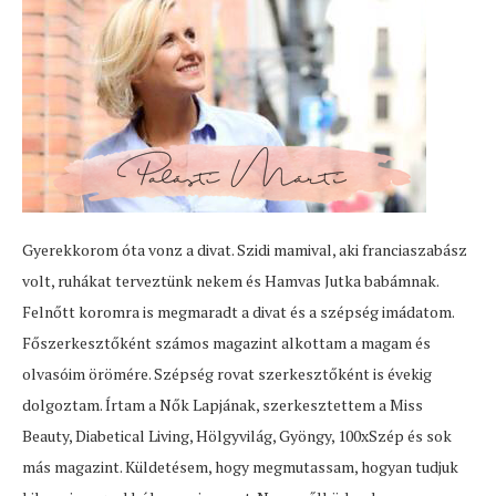
Gyerekkorom óta vonz a divat. Szidi mamival, aki franciaszabász
volt, ruhákat terveztünk nekem és Hamvas Jutka babámnak.
Felnőtt koromra is megmaradt a divat és a szépség imádatom.
Főszerkesztőként számos magazint alkottam a magam és
olvasóim örömére. Szépség rovat szerkesztőként is évekig
dolgoztam. Írtam a Nők Lapjának, szerkesztettem a Miss
Beauty, Diabetical Living, Hölgyvilág, Gyöngy, 100xSzép és sok
más magazint. Küldetésem, hogy megmutassam, hogyan tudjuk